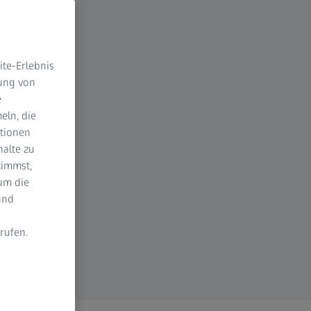
te-Erlebnis
dung von
e
eln, die
ktionen
halte zu
timmst,
um die
und
rufen.
n