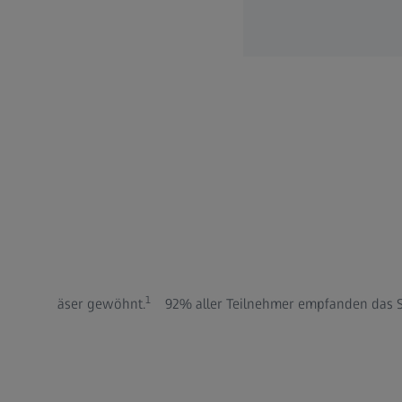
1
oCare S Gläser gewöhnt.
92% aller Teilnehmer empfanden das Se