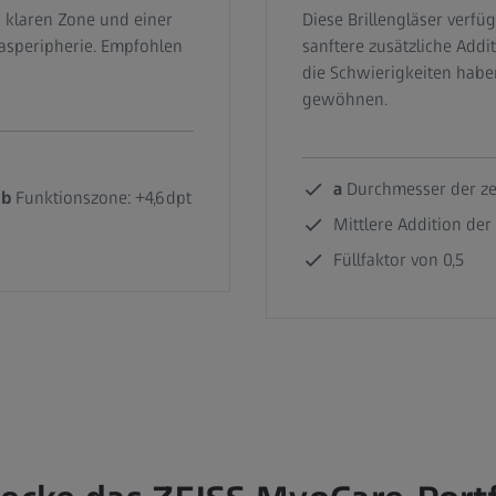
n klaren Zone und einer
Diese Brillengläser verfü
lasperipherie. Empfohlen
sanftere zusätzliche Addi
die Schwierigkeiten haben
gewöhnen.
a
Durchmesser der ze
r
b
Funktionszone: +4,6 dpt
Mittlere Addition der
Füllfaktor von 0,5