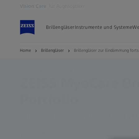
Vision Care
für Augenoptiker
Öffnet sich in einem neuen Tab
Brillengläser
Instrumente und Systeme
We
Home
Brillengläser
Brillengläser zur Eindämmung fortsc
ZEISS FÜR AUGENOPTIKER
ZEISS MyoCare Bri
Portfolio
Für bessere Perspe
Leben.