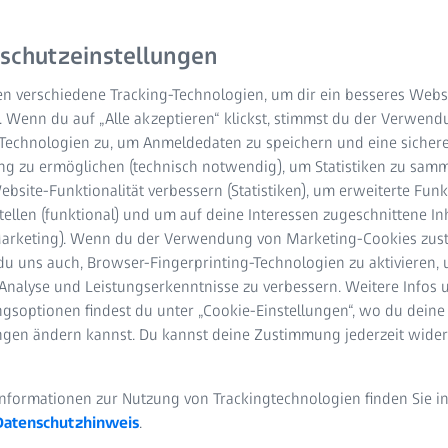
ung progressiver
schutzeinstellungen
hen.
Das ZEISS MyoCare
n verschiedene Tracking-Technologien, um dir ein besseres Websi
dige Wahl für die
. Wenn du auf „Alle akzeptieren“ klickst, stimmst du der Verwen
s von über einem
-Technologien zu, um Anmeldedaten zu speichern und eine sicher
®
e
Brillengläser wurden
g zu ermöglichen (technisch notwendig), um Statistiken zu samm
it zu versorgen und
bsite-Funktionalität verbessern (Statistiken), um erweiterte Fun
lickwinkel – den ganzen
tellen (funktional) und um auf deine Interessen zugeschnittene In
(Marketing). Wenn du der Verwendung von Marketing-Cookies zus
du uns auch, Browser-Fingerprinting-Technologien zu aktivieren, 
Analyse und Leistungserkenntnisse zu verbessern. Weitere Infos 
gsoptionen findest du unter „Cookie-Einstellungen“, wo du deine
ungen ändern kannst. Du kannst deine Zustimmung jederzeit wider
Informationen zur Nutzung von Trackingtechnologien finden Sie i
Datenschutzhinweis
.