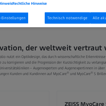
Hinweis
Rechtliche Hinweise
-Einstellungen
Technisch notwendige
Alle ak
vation, der weltweit vertraut 
lio nutzt ein Optikdesign, das durch wissenschaftliche Erkenntnisse
e zu korrigieren und die Progression der Kurzsichtigkeit zu verlang
niversitätskliniken – Augenexperten und Augenexpertinnen in über
®
®
jungen Kunden und Kundinnen auf MyoCare
und MyoCare
S Brille
ZEISS MyoCare S