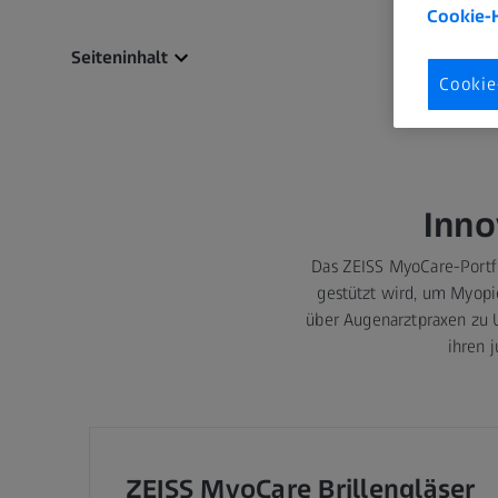
Cookie-
Seiteninhalt
Cookie
Inno
Das ZEISS MyoCare-Portfo
gestützt wird, um Myopi
über Augenarztpraxen zu U
ihren 
ZEISS MyoCare Brillengläser