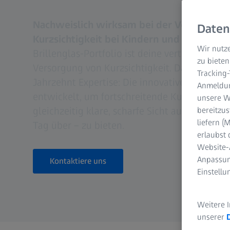
Nachweislich wirksam bei der Verlangsam
Daten
Kurzsichtigkeit bei Kindern und Jugendlic
Wir nutze
Brillenglas-Portfolio ist deine vertrauenswür
zu bieten
Versorgung von Kurzsichtigkeit. Das Ergebni
Tracking
Jahrzehnt Expertise: Die innovativen MyoCar
Anmeldun
entwickelt, um fortschreitende Kurzsichtigke
unsere We
gleichzeitig klare, scharfe Sicht aus jedem B
bereitzus
liefern 
Tag über – zu bieten.
erlaubst 
Website-
Anpassun
Kontaktiere uns
Einstell
Weitere 
unserer