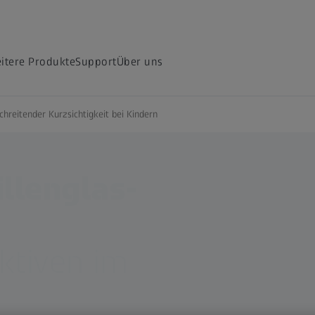
itere Produkte
Support
Über uns
hreitender Kurzsichtigkeit bei Kindern
llenglas-
ktiven im