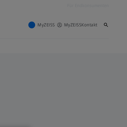
Für Endkonsumenten
MyZEISS
MyZEISS
Kontakt