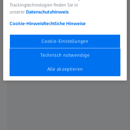
Trackingtechnologien finden Sie in
unserer
Datenschutzhinweis
.
Cookie-Hinweis
Rechtliche Hinweise
Cookie-Einstellungen
Technisch notwendige
Alle akzeptieren
ZEISS in der Schweiz
Die Carl Zeiss AG in Feldbach am Zürichsee offeriert
erstklassige Produkte kombiniert mit zuverlässigem ZEISS
Service und einem umfassenden Schulungsprogramm der
ZEISS Academy. Sämtliche Lösungen wurden von ZEISS
entwickelt und versprechen höchste Qualität.