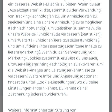
ein besseres Website-Erlebnis zu bieten. Wenn du auf
„Alle akzeptieren“ klickst, stimmst du der Verwendung
von Tracking-Technologien zu, um Anmeldedaten zu
speichern und eine sichere Anmeldung zu ermöglichen
Mikroskopie
Fotografie
Jagd
Simulationslösungen
Cinematografie
Naturbeobachtung
Planetarien
(technisch notwendig), um Statistiken zu sammeln, die
unsere Website-Funktionalität verbessern (Statistiken),
um erweiterte Funktionen bereitzustellen (funktional)
und um auf deine Interessen zugeschnittene Inhalte zu
liefern (Marketing). Wenn du der Verwendung von
Marketing-Cookies zustimmst, erlaubst du uns auch,
Spektroskopie
Digitale Lösungen
Browser-Fingerprinting-Technologien zu aktivieren, um
OEM-Lösungen
die Website-Analyse und Leistungserkenntnisse zu
verbessern. Weitere Infos und Anpassungsoptionen
findest du unter „Cookie-Einstellungen“, wo du deine
Einstellungen ändern kannst. Du kannst deine
Zustimmung jederzeit widerrufen.
Weitere Informationen zur Nutzung von