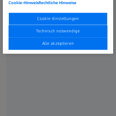
Cookie-Hinweis
Rechtliche Hinweise
Cookie-Einstellungen
Technisch notwendige
Leider nimmt mit zunehmendem Alter die sogenannte
Alle akzeptieren
Akkommodation, die Anpassung des Auges auf das
Scharfsehen unterschiedlicher Entfernungen, ab. Dies wird
jedoch nicht von Anfang an als unscharfes Sehen
wahrgenommen, sondern vielmehr über die Anzeichen
von digitalem Sehstress. Häufig fühlt man zuerst, dass die
Augen nach einem langen Tag brennen oder müde sind.
Manche klagen sogar über Kopf- und Nackenschmerzen.
Lassen wir dann den Tag Revue passieren, so fällt uns
beispielsweise auf, dass wir sehr viel mit dem Smartphone
gearbeitet haben oder eine lange Autofahrt mit viel
Verkehr und dem permanenten wechselnden Blick