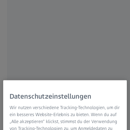
Informationen über Restrisiken
Nackenschmerzen können die Folgen
ZEISS Gruppe
überanstrengter und gestresster Augen sein.
16. OKTOBER 2020
Datenschutzeinstellungen
Wir nutzen verschiedene Tracking-Technologien, um dir
ein besseres Website-Erlebnis zu bieten. Wenn du auf
„Alle akzeptieren“ klickst, stimmst du der Verwendung
von Tracking-Technologien zu, um Anmeldedaten zu