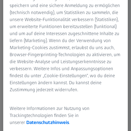
speichern und eine sichere Anmeldung zu ermöglichen
(technisch notwendig), um Statistiken zu sammeln, die
Loremipsum Bis zu einem bestimmten Alter arbeiten
unsere Website-Funktionalität verbessern (Statistiken),
unsere Augen mühelos und schnell und passen sich von
um erweiterte Funktionen bereitzustellen (funktional)
uns unbemerkt jeder Sehentfernung sofort an. Ohne
und um auf deine Interessen zugeschnittene Inhalte zu
Probleme sehen wir gestochen scharf vom Smartphone
liefern (Marketing). Wenn du der Verwendung von
beim Checken der Mails oder Auswählen der Musik-
Marketing-Cookies zustimmst, erlaubst du uns auch,
Playlist schnell in die Ferne, um einen
Browser-Fingerprinting-Technologien zu aktivieren, um
entgegenkommenden Freund zu grüßen, und wieder
die Website-Analyse und Leistungserkenntnisse zu
zurück. Wir merken gar nicht, wie sich unsere
verbessern. Weitere Infos und Anpassungsoptionen
Augenlinse und der Ringmuskel im Auge anpassen.
findest du unter „Cookie-Einstellungen“, wo du deine
Einstellungen ändern kannst. Du kannst deine
Zustimmung jederzeit widerrufen.
Weitere Informationen zur Nutzung von
Trackingtechnologien finden Sie in
unserer
Datenschutzhinweis
.