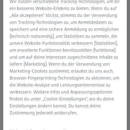
Wir nutzen verschiedene Tracking-Technologien, um dir
Deutschland – und dann bekommt man hier an einem
ein besseres Website-Erlebnis zu bieten. Wenn du auf
lauen Frühlingstag eine UV-Dosis ab wie sonst nur im
„Alle akzeptieren“ klickst, stimmst du der Verwendung
Juni.
von Tracking-Technologien zu, um Anmeldedaten zu
speichern und eine sichere Anmeldung zu ermöglichen
Das weiß niemand, damit rechnet niemand, und das
(technisch notwendig), um Statistiken zu sammeln, die
macht es so gefährlich. Die Leute wundern sich nur,
unsere Website-Funktionalität verbessern (Statistiken),
warum sie so schnell einen Sonnenbrand bekommen
um erweiterte Funktionen bereitzustellen (funktional)
haben.
und um auf deine Interessen zugeschnittene Inhalte zu
liefern (Marketing). Wenn du der Verwendung von
Marketing-Cookies zustimmst, erlaubst du uns auch,
Browser-Fingerprinting-Technologien zu aktivieren, um
die Website-Analyse und Leistungserkenntnisse zu
verbessern. Weitere Infos und Anpassungsoptionen
findest du unter „Cookie-Einstellungen“, wo du deine
Schützt Ihre Brille vor UV? Jetzt
Einstellungen ändern kannst. Du kannst deine
testen!
Zustimmung jederzeit widerrufen.
Ihr ZEISS Optiker kann Ihnen schnell und