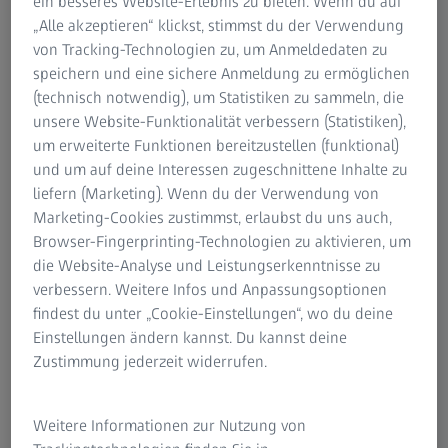
ein besseres Website-Erlebnis zu bieten. Wenn du auf
Informationen über Restrisiken
„Alle akzeptieren“ klickst, stimmst du der Verwendung
ZEISS Gruppe
Seh-Check.
Mein Sehprofil von 
von Tracking-Technologien zu, um Anmeldedaten zu
rsten Eindruck von
Erfahre mehr über de
speichern und eine sichere Anmeldung zu ermöglichen
mögen.
(technisch notwendig), um Statistiken zu sammeln, die
unsere Website-Funktionalität verbessern (Statistiken),
um erweiterte Funktionen bereitzustellen (funktional)
und um auf deine Interessen zugeschnittene Inhalte zu
liefern (Marketing). Wenn du der Verwendung von
Marketing-Cookies zustimmst, erlaubst du uns auch,
Browser-Fingerprinting-Technologien zu aktivieren, um
die Website-Analyse und Leistungserkenntnisse zu
verbessern. Weitere Infos und Anpassungsoptionen
findest du unter „Cookie-Einstellungen“, wo du deine
Einstellungen ändern kannst. Du kannst deine
Zustimmung jederzeit widerrufen.
Dieses Tool zeigt dir, wie s
auf dein Sehverhalten aus
ostenlosen Online-Seh-
Weitere Informationen zur Nutzung von
einfach ein paar Fragen u
ll und einfach deine