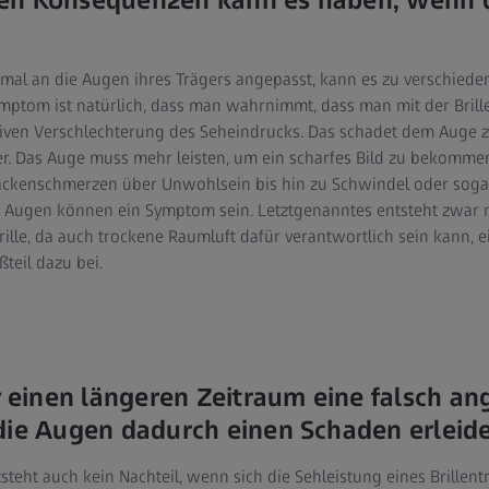
n Konsequenzen kann es haben, wenn di
ptimal an die Augen ihres Trägers angepasst, kann es zu verschie
ptom ist natürlich, dass man wahrnimmt, dass man mit der Brille 
ktiven Verschlechterung des Seheindrucks. Das schadet dem Auge z
r. Das Auge muss mehr leisten, um ein scharfes Bild zu bekomme
ackenschmerzen über Unwohlsein bis hin zu Schwindel oder soga
Augen können ein Symptom sein. Letztgenanntes entsteht zwar ni
ille, da auch trockene Raumluft dafür verantwortlich sein kann, e
ßteil dazu bei.
inen längeren Zeitraum eine falsch ang
die Augen dadurch einen Schaden erleid
entsteht auch kein Nachteil, wenn sich die Sehleistung eines Brillent