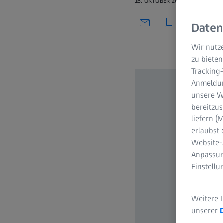
16. OKTOBER 2020
Daten
Wir nutze
zu bieten
Tracking
Anmeldun
unsere We
bereitzus
liefern 
erlaubst 
Website-
Anpassun
Einstell
Weitere 
unserer