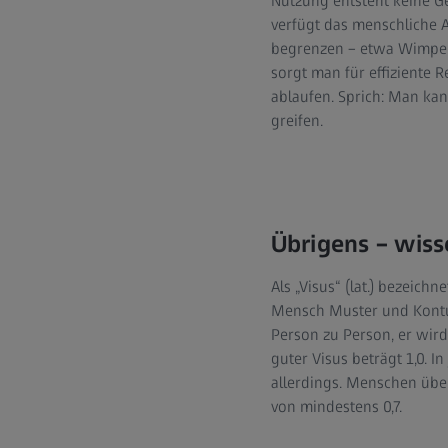
Nutzung entsteht keine Ge
verfügt das menschliche 
begrenzen – etwa Wimpern
sorgt man für effiziente 
ablaufen. Sprich: Man kan
greifen.
Übrigens – wisse
Als „Visus“ (lat.) bezeic
Mensch Muster und Konture
Person zu Person, er wird
guter Visus beträgt 1,0. I
allerdings. Menschen über
von mindestens 0,7.