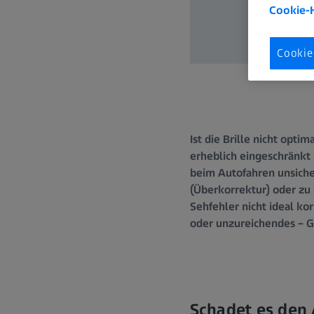
Cookie-
Cookie
Ist die Brille nicht opt
erheblich eingeschränkt 
beim Autofahren unsiche
(Überkorrektur) oder zu
Sehfehler nicht ideal ko
oder unzureichendes – G
Schadet es den 