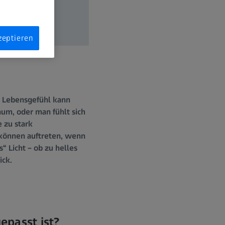
zeptieren
as Lebensgefühl kann
aum, oder man fühlt sich
 zu stark
 können auftreten, wenn
“ Licht – ob zu helles
ick.
epasst ist?