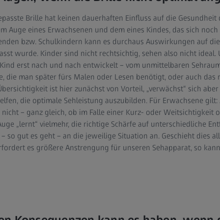
gepasste Brille hat keinen dauerhaften Einfluss auf die Gesundheit
m Auge eines Erwachsenen und dem eines Kindes, das sich noch 
senden bzw. Schulkindern kann es durchaus Auswirkungen auf di
asst wurde. Kinder sind nicht rechtsichtig, sehen also nicht ideal
Kind erst nach und nach entwickelt – vom unmittelbaren Sehraum z
e, die man später fürs Malen oder Lesen benötigt, oder auch das 
Übersichtigkeit ist hier zunächst von Vorteil, „verwächst“ sich aber
helfen, die optimale Sehleistung auszubilden. Für Erwachsene gilt
 nicht – ganz gleich, ob im Falle einer Kurz- oder Weitsichtigkeit
 Auge „lernt“ vielmehr, die richtige Schärfe auf unterschiedliche En
– so gut es geht – an die jeweilige Situation an. Geschieht dies a
fordert es größere Anstrengung für unseren Sehapparat, so kann 