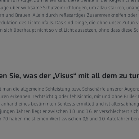
fahr fürs Auge. Zum einen sind diese Geräte in der Regel sicherh
Auge über wirksame Schutzeinrichtungen, um allzu starken, unan
 und Brauen. Allein durch reflexartiges Zusammenkneifen oder 
Reduktion des Lichteinfalls. Das sind Dinge, die ohne unser Zutun 
n sich überhaupt nicht so viel Licht aussetzen, ohne dass diese
n Sie, was der „Visus“ mit all dem zu tu
hnet man die allgemeine Sehleistung bzw. Sehschärfe unserer Augen
n erkennen, rechtsichtig oder fehlsichtig, mit und ohne Brille? D
 anhand eines bestimmten Sehtests ermittelt und ist altersabhängi
n jungen Jahren liegt er zwischen 1,0 und 1,6, er verschlechtert si
 70 haben meist einen Wert zwischen 0,6 und 1,0. Autofahrer ben