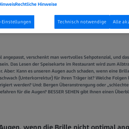
Hinweis
Rechtliche Hinweise
-Einstellungen
Technisch notwendige
Alle ak
imal angepasst, verschenkt man wertvolles Sehpotenzial, und d
sein. Das Lesen der Speisekarte im Restaurant wird zum Albtr
r. Aber: Kann es unseren Augen auch schaden, wenn eine Brille
 schwach (Unterkorrektur) für ihren Träger ist? Welche Folgen
rrigiert werden? Und: Bergen Überanstrengung oder „schlechtes
efahren für die Augen? BESSER SEHEN gibt Ihnen einen Überbl
Augen, wenn die Brille nicht optimal ang