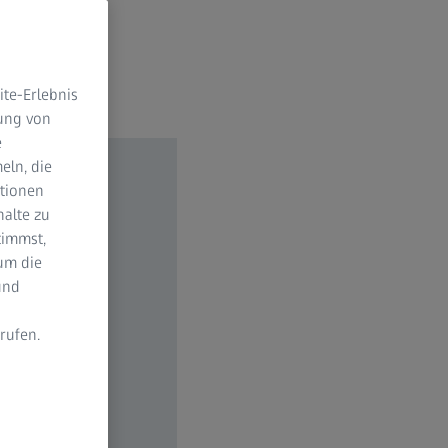
te-Erlebnis
dung von
e
eln, die
ktionen
halte zu
timmst,
um die
und
rufen.
n