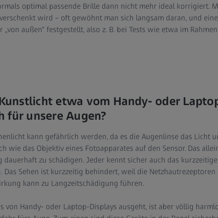
rmals optimal passende Brille dann nicht mehr ideal korrigiert. M
 verschenkt wird – oft gewöhnt man sich langsam daran, und eine
 „von außen“ festgestellt, also z. B. bei Tests wie etwa im Rahmen
s Kunstlicht etwa vom Handy- oder Lapto
h für unsere Augen?
nnenlicht kann gefährlich werden, da es die Augenlinse das Licht u
ch wie das Objektiv eines Fotoapparates auf den Sensor. Das allein
 dauerhaft zu schädigen. Jeder kennt sicher auch das kurzzeitige
 Das Sehen ist kurzzeitig behindert, weil die Netzhautrezeptoren
irkung kann zu Langzeitschädigung führen.
s von Handy- oder Laptop-Displays ausgeht, ist aber völlig harmlo