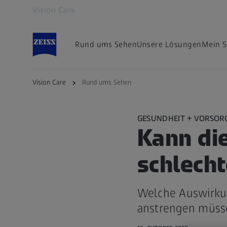
Vision Care
Öffnet sich in einem neuen Tab
Rund ums Sehen
Unsere Lösungen
Mein 
Vision Care
Rund ums Sehen
GESUNDHEIT + VORSOR
Kann die
schlech
Welche Auswirku
anstrengen müsse