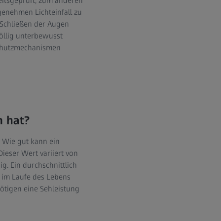
eitsgeprüft, zum anderen
genehmen Lichteinfall zu
Schließen der Augen
völlig unterbewusst
 Schutzmechanismen
n hat?
: Wie gut kann ein
ieser Wert variiert von
g. Ein durchschnittlich
ch im Laufe des Lebens
ötigen eine Sehleistung