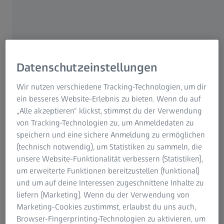
Alterssichtigkeit
(Presbyopie), die zusätzlich
verminderte Sehleistung in der Nähe, ist seit jeher eine
besondere Herausforderung bei der Fertigung von
Brillengläsern gewesen. Denn beim Schleifen der
Brillenglasoberfläche treffen viele verschiedene
Datenschutzeinstellungen
Formen optischer Linsen zusammen. Die Suche nach
dem „Heiligen Gral“, dem perfekten
Wir nutzen verschiedene Tracking-Technologien, um dir
Gleitsichtbrillenglas-Design, das ohne optisch unscharfe
ein besseres Website-Erlebnis zu bieten. Wenn du auf
Bereiche auskommt, hält bis heute an. Doch Anfang der
„Alle akzeptieren“ klickst, stimmst du der Verwendung
80er-Jahre des letzten Jahrhunderts gelang einem
von Tracking-Technologien zu, um Anmeldedaten zu
jungen Mitarbeiter aus der mathematischen Abteilung
speichern und eine sichere Anmeldung zu ermöglichen
für Brillenoptik von Carl Zeiss ein richtungsweisender
(technisch notwendig), um Statistiken zu sammeln, die
Coup im Bereich der Entwicklung von Gleitsichtbrillen.
unsere Website-Funktionalität verbessern (Statistiken),
um erweiterte Funktionen bereitzustellen (funktional)
Die Idee, Brillengläser zu fertigen, die bei Alterssichtigkeit
und um auf deine Interessen zugeschnittene Inhalte zu
ein stufenloses Sehen von der Fernsicht zur Nahsicht
liefern (Marketing). Wenn du der Verwendung von
bieten, existierte schon zu Beginn des 20. Jahrhunderts.
Marketing-Cookies zustimmst, erlaubst du uns auch,
1909 wurden die ersten Versuche unternommen,
Browser-Fingerprinting-Technologien zu aktivieren, um