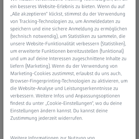
damit sich keine unschönen Ränder unter der Brille und
ein besseres Website-Erlebnis zu bieten. Wenn du auf
den Nasenstegen bilden. Da Brillenfassungen häufig einen
„Alle akzeptieren“ klickst, stimmst du der Verwendung
Schatten auf das Gesicht legen, sollte die Grundierung
von Tracking-Technologien zu, um Anmeldedaten zu
dort evtl. eine Nuance heller als der Hautton gewählt
speichern und eine sichere Anmeldung zu ermöglichen
werden und dünn auf Lid und unter den Augen
(technisch notwendig), um Statistiken zu sammeln, die
aufgetragen werden. Augenfalten sollten sorgfältig
unsere Website-Funktionalität verbessern (Statistiken),
abgedeckt werden. Wer zu fettiger Haut neigt, kann sie
um erweiterte Funktionen bereitzustellen (funktional)
leicht abpudern, um die glänzenden Stellen im Bereich der
und um auf deine Interessen zugeschnittene Inhalte zu
T-Zone (Stirn, Nase, Kinn) zu mattieren. Das Grundieren
liefern (Marketing). Wenn du der Verwendung von
eines dunklen Teints ist nicht ganz so einfach, das viele
Marketing-Cookies zustimmst, erlaubst du uns auch,
Farbnuancen zu hell sind und maskenhaft wirken. Da der
Browser-Fingerprinting-Technologien zu aktivieren, um
Teint an der Stirn und am Kinn anders ist als auf den
die Website-Analyse und Leistungserkenntnisse zu
Wangen, arbeitet man am besten mit zwei Tönen. Ein
verbessern. Weitere Infos und Anpassungsoptionen
Hauch Gold- oder Kupferpuder als Highlighter auf den
findest du unter „Cookie-Einstellungen“, wo du deine
Wangenknochen lässt das Gesicht strahlen. Asiatinnen
Einstellungen ändern kannst. Du kannst deine
haben es etwas leichter´, die passenden Produkte zu
Zustimmung jederzeit widerrufen.
finden – sie sollten hell und gelbstichig sein. Ganz wichtig
ist bei dem asiatischen Teint ein Concealer oder sogar ein
Camouflage-Make-up, denn dieser Typ neigt zu
Weitere Informationen zur Nutzung von