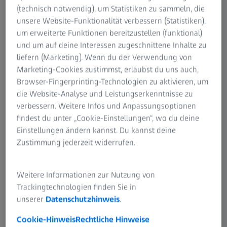
Sehen, was wissenschaftlich nachgewiesen
(technisch notwendig), um Statistiken zu sammeln, die
dazu beiträgt, die kognitive Belastung zu
unsere Website-Funktionalität verbessern (Statistiken),
1
reduzieren.
Sie helfen, zu verändern, wie du
um erweiterte Funktionen bereitzustellen (funktional)
die Welt SIEHST – UND wie du dich FÜHLST.
und um auf deine Interessen zugeschnittene Inhalte zu
liefern (Marketing). Wenn du der Verwendung von
Marketing-Cookies zustimmst, erlaubst du uns auch,
Browser-Fingerprinting-Technologien zu aktivieren, um
die Website-Analyse und Leistungserkenntnisse zu
verbessern. Weitere Infos und Anpassungsoptionen
findest du unter „Cookie-Einstellungen“, wo du deine
Einstellungen ändern kannst. Du kannst deine
Zustimmung jederzeit widerrufen.
Klar sehen, wenn es
Weitere Informationen zur Nutzung von
darauf ankommt.
Trackingtechnologien finden Sie in
unserer
Datenschutzhinweis
.
Cookie-Hinweis
Rechtliche Hinweise