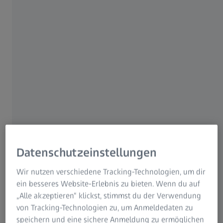
Das erste seiner
Art.
ZEISS ClearMind ist das erste Brillenglas-Design
von ZEISS, das auf einem weltweiten
neurowissenschaftlichen Durchbruch beruht:
Datenschutzeinstellungen
Wie klar du siehst, steht in direktem
Zusammenhang damit, wie sehr dein Gehirn
Wir nutzen verschiedene Tracking-Technologien, um dir
arbeiten muss, um diese visuellen
ein besseres Website-Erlebnis zu bieten. Wenn du auf
Informationen zu verarbeiten.
„Alle akzeptieren“ klickst, stimmst du der Verwendung
von Tracking-Technologien zu, um Anmeldedaten zu
Diese Brillengläser sorgen für scharfes, klares
speichern und eine sichere Anmeldung zu ermöglichen