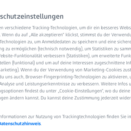
schutzeinstellungen
n verschiedene Tracking-Technologien, um dir ein besseres Websi
. Wenn du auf „Alle akzeptieren“ klickst, stimmst du der Verwen
-Technologien zu, um Anmeldedaten zu speichern und eine sicher
g zu ermöglichen (technisch notwendig), um Statistiken zu samm
bsite-Funktionalität verbessern (Statistiken), um erweiterte Fun
s
tellen (funktional) und um auf deine Interessen zugeschnittene In
(Marketing). Wenn du der Verwendung von Marketing-Cookies zus
du uns auch, Browser-Fingerprinting-Technologien zu aktivieren, 
Analyse und Leistungserkenntnisse zu verbessern. Weitere Infos 
& Anlagen
gsoptionen findest du unter „Cookie-Einstellungen“, wo du deine
ungen ändern kannst. Du kannst deine Zustimmung jederzeit wider
nenbau bietet ein umfassendes Wissen über Fertigungsprozesse u
obei der Schwerpunkt auf Präzision und Einsatz liegt, um den 
erecht zu werden. Eine deutliche Verlagerung hin zu nachhaltige
Informationen zur Nutzung von Trackingtechnologien finden Sie i
Einführung neuer Technologien und Materialien. Dieser Trend erfor
Datenschutzhinweis
.
 kontinuierliche Optimierung von Durchsatz und Produktivität be