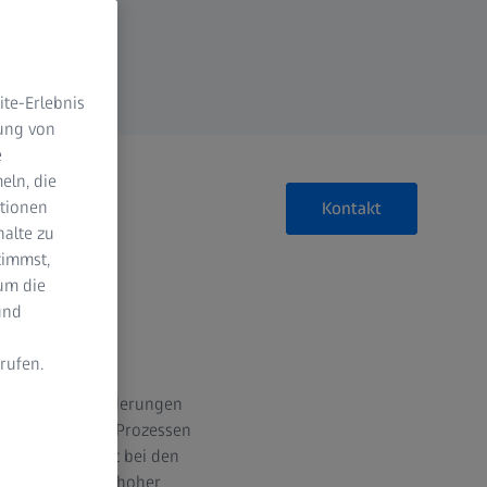
te-Erlebnis
dung von
e
eln, die
ktionen
Kontakt
halte zu
timmst,
um die
und
rufen.
nd
steigenden Anforderungen
n Produkten und Prozessen
n
dert Flexibilität bei den
i gleichbleibend hoher