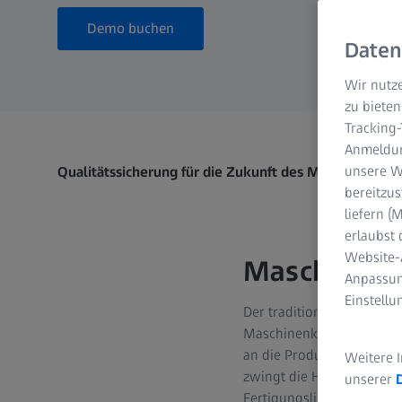
Demo buchen
Daten
Wir nutze
zu bieten
Tracking
Anmeldun
unsere We
Qualitätssicherung für die Zukunft des Maschinenbau
bereitzus
liefern 
erlaubst 
Website-
Maschinen 
Anpassun
Einstell
Der traditionelle Maschi
Maschinenkonstruktion, w
an die Produktleistung g
Weitere 
zwingt die Hersteller zur 
unserer
Fertigungslinien und eine