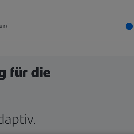
 uns
 für die
daptiv.