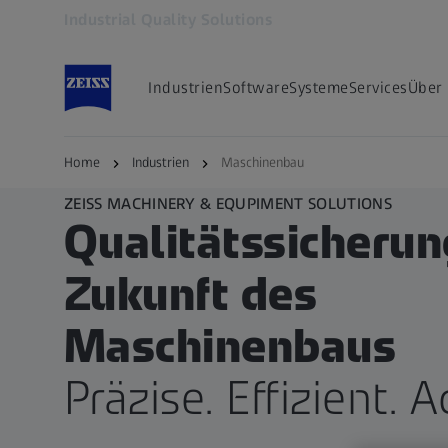
Industrial Quality Solutions
Öffnet sich in einem neuen Tab
Industrien
Software
Systeme
Services
Über
Home
Industrien
Maschinenbau
ZEISS MACHINERY & EQUPIMENT SOLUTIONS
Qualitätssicherung
Zukunft des
Maschinenbaus
Präzise. Effizient. A