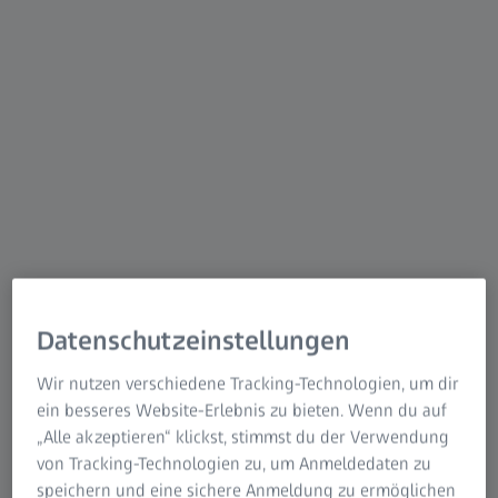
Messungen von inneren und äußeren Strukturen für die
zerstörungsfreie Prüfung von Bauteilen und -gruppen.
Alle Systeme ermöglichen präzise Fehler- und
Dimensionsanalysen auf Basis rückführbarer 3D-
Volumendaten und eignen sich damit für die umfassende
Qualitätssicherung von Bauteilen aus diversen Materialien
sowie für die Prozesskontrolle in der Serienfertigung.
Datenschutzeinstellungen
Wir nutzen verschiedene Tracking-Technologien, um dir
ein besseres Website-Erlebnis zu bieten. Wenn du auf
„Alle akzeptieren“ klickst, stimmst du der Verwendung
von Tracking-Technologien zu, um Anmeldedaten zu
speichern und eine sichere Anmeldung zu ermöglichen