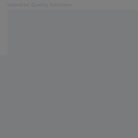
Industrial Quality Solutions
Öffnet sich in einem neuen Tab
Industrien
ZEISS X-Ray Solutions
Software
Systeme
Services
Über uns
Anmelden
Anmelden
Anmelden
Kontakt
Verwandte ZEISS Websites
#HandsOnMetrology
Mikroskopie