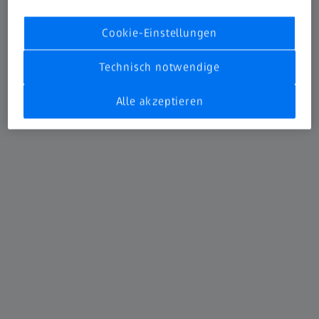
Cookie-Einstellungen
Technisch notwendige
Alle akzeptieren
ZEISS METROTOM 800 320 kV
ZEISS METROTOM 800 320 kV ist das perfekte
System, um dichte Bauteile zerstörungsfrei zu
durchdringen, zu prüfen und genau zu