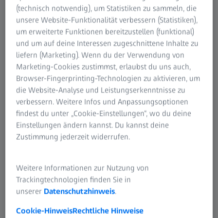
(technisch notwendig), um Statistiken zu sammeln, die
unsere Website-Funktionalität verbessern (Statistiken),
um erweiterte Funktionen bereitzustellen (funktional)
und um auf deine Interessen zugeschnittene Inhalte zu
ZEISS METROTOM 1500
liefern (Marketing). Wenn du der Verwendung von
Mit dem ZEISS METROTOM 1500 erhalten Sie
Marketing-Cookies zustimmst, erlaubst du uns auch,
fortschrittliche CT-Technologie, mit der Sie
Browser-Fingerprinting-Technologien zu aktivieren, um
die Website-Analyse und Leistungserkenntnisse zu
Defekte unter der Oberfläche zuverlässig
verbessern. Weitere Infos und Anpassungsoptionen
erkennen und Abmessungen genau überprüfen
findest du unter „Cookie-Einstellungen“, wo du deine
können. Mit einem riesigen
Einstellungen ändern kannst. Du kannst deine
Anwendungsspektrum von kleinen bis großen
Zustimmung jederzeit widerrufen.
Bauteilen bietet der Computertomograf
maximale Flexibilität in der Qualitätssicherung
Weitere Informationen zur Nutzung von
komplexer Bauteile und -gruppen.
Trackingtechnologien finden Sie in
unserer
Datenschutzhinweis
.
Mehr erfahren
Cookie-Hinweis
Rechtliche Hinweise