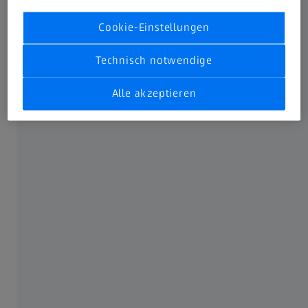
Spannende Neuigkeiten
Cookie-Einstellungen
Ab Januar 2026 erwarten Sie wieder praxisnahe und
Technisch notwendige
wertvolle Tipps und Tricks rund um das Original ZEISS
Zubehörportfolio und vieles mehr – individuell
Alle akzeptieren
abgestimmt auf die spezifischen Anwendungsbereiche:
Medical, Aerospace, Power & Energy, Electronics sowie
Automotive & NEV. Zusätzlich werden die Videotipps
durch vertiefende Webinare ergänzt. Das Highlight: Unser
#measuringhero Jay ist dabei! Gemeinsam mit Philipp,
bekannt aus Staffel 1, und weiteren ZEISS Experten
erwartet Sie eine spannende Staffel voller Know-how und
Inspiration. Jetzt im Shop registrieren, alle Tipps der
Staffel 1 ansehen und keinen Tipp der Staffel 2 verpassen.
Hier geht´s zum Shop