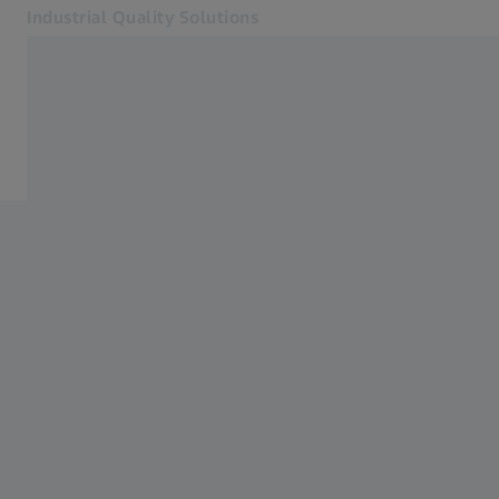
Industrial Quality Solutions
Öffnet sich in einem neuen Tab
Industrien
Home
Software
Systeme
Services
Über uns
Anmelden
Anmelden
Anmelden
Kontakt
Verwandte ZEISS Websites
#HandsOnMetrology
Mikroskopie