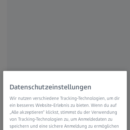
#measuringhero
Hi #measuringhero!
Hier feiern wir das Fachwissen von Messtechnikern aus
aller Welt und ZEISS Experten geben ihr
Messtechnikwissen an Sie weiter. Wir sammeln für Sie
Messtechnik Tipps und Tricks, informieren über aktuelle
Highlights und berichten über Events. Mit unseren ZEISS
Messtechnik Expertentipps erhalten Sie zudem wertvolle
Datenschutzeinstellungen
Ratschläge rund um unser ZEISS Zubehörportfolio,
exklusiv im ZEISS Metrology Shop, damit Sie Ihre
Wir nutzen verschiedene Tracking-Technologien, um dir
Messaufgaben noch effizienter und präziser lösen
ein besseres Website-Erlebnis zu bieten. Wenn du auf
können.
„Alle akzeptieren“ klickst, stimmst du der Verwendung
von Tracking-Technologien zu, um Anmeldedaten zu
Entdecken Sie unsere
#measuirnghero Vlog Video-Playlist
speichern und eine sichere Anmeldung zu ermöglichen
auf Youtube oder schauen Sie im
ZEISS Metrology