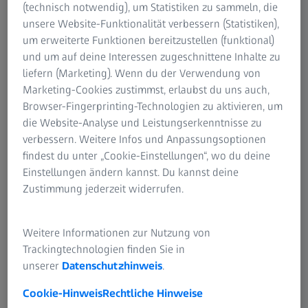
(technisch notwendig), um Statistiken zu sammeln, die
Shop
vorbei, um keinen ZEISS Messtechnik Experten Tipp
unsere Website-Funktionalität verbessern (Statistiken),
zu verpassen. Abonnieren Sie außerdem den
um erweiterte Funktionen bereitzustellen (funktional)
#measuringhero
Newsletter
, um keine wertvollen Tipps,
und um auf deine Interessen zugeschnittene Inhalte zu
aktuellen News und Trends zu verpassen!
liefern (Marketing). Wenn du der Verwendung von
Marketing-Cookies zustimmst, erlaubst du uns auch,
Browser-Fingerprinting-Technologien zu aktivieren, um
die Website-Analyse und Leistungserkenntnisse zu
verbessern. Weitere Infos und Anpassungsoptionen
findest du unter „Cookie-Einstellungen“, wo du deine
Einstellungen ändern kannst. Du kannst deine
Zustimmung jederzeit widerrufen.
Weitere Informationen zur Nutzung von
Trackingtechnologien finden Sie in
unserer
Datenschutzhinweis
.
Cookie-Hinweis
Rechtliche Hinweise
ZEISS Messtechnik Expertentipps