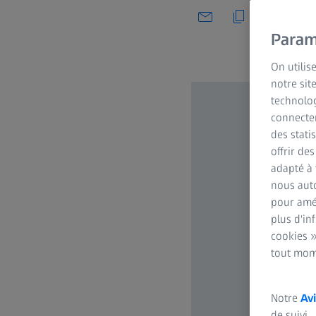
Param
On utilis
notre sit
technolog
connecter
des stati
offrir de
adapté à 
nous auto
pour amél
plus d'in
cookies »
tout mom
Notre
Avi
de suivi.