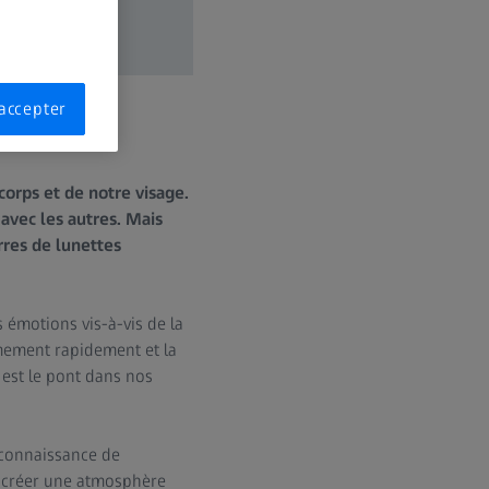
accepter
corps et de notre visage.
 avec les autres. Mais
res de lunettes
 émotions vis-à-vis de la
êmement rapidement et la
 est le pont dans nos
 connaissance de
s créer une atmosphère