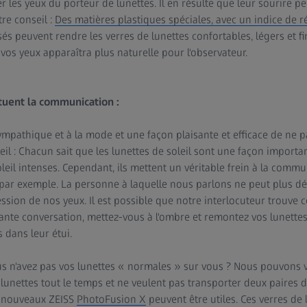
 les yeux du porteur de lunettes. Il en résulte que leur sourire p
tre conseil :
Des matières plastiques spéciales, avec un indice de r
s peuvent rendre les verres de lunettes confortables, légers et fins
e vos yeux apparaîtra plus naturelle pour l'observateur.
 tuent la communication :
ympathique et à la mode et une façon plaisante et efficace de ne pa
eil : Chacun sait que les lunettes de soleil sont une façon import
leil intenses. Cependant, ils mettent un véritable frein à la comm
par exemple. La personne à laquelle nous parlons ne peut plus dét
ression de nos yeux. Il est possible que notre interlocuteur trouve c
tante conversation, mettez-vous à l'ombre et remontez vos lunette
 dans leur étui.
s n'avez pas vos lunettes « normales » sur vous ? Nous pouvons v
s lunettes tout le temps et ne veulent pas transporter deux paires de
s nouveaux ZEISS
PhotoFusion X
peuvent être utiles. Ces verres de