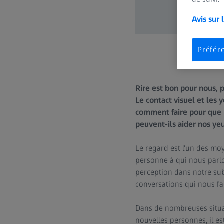
Avis sur 
Préfér
Rire est bon pour nous, p
Le contact visuel et les 
comment faire pour que 
peuvent-ils aider nos yeu
Le regard est l'un des mo
personne à qui nous parlon
perception dans notre sub
conversations qui nous fac
Dans de nombreuses situat
nouvelles personnes, il e