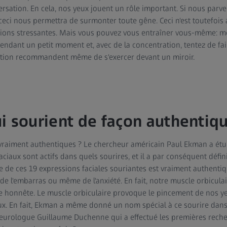
sation. En cela, nos yeux jouent un rôle important. Si nous parven
eci nous permettra de surmonter toute gêne. Ceci n'est toutefois 
ations stressantes. Mais vous pouvez vous entraîner vous-même: met
ndant un petit moment et, avec de la concentration, tentez de fai
tion recommandent même de s'exercer devant un miroir.
i sourient de façon authentiq
 vraiment authentiques ? Le chercheur américain Paul Ekman a étudi
ciaux sont actifs dans quels sourires, et il a par conséquent défin
e de ces 19 expressions faciales souriantes est vraiment authentiq
, de l'embarras ou même de l'anxiété. En fait, notre muscle orbicula
re honnête. Le muscle orbiculaire provoque le pincement de nos yeu
ux. En fait, Ekman a même donné un nom spécial à ce sourire dans 
neurologue Guillaume Duchenne qui a effectué les premières reche