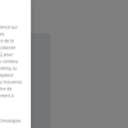
rience sur
des
re de te
collecter
s), pour
du contenu
eting, tu
vigateur
Tu trouveras
ère de
ement à
technologies