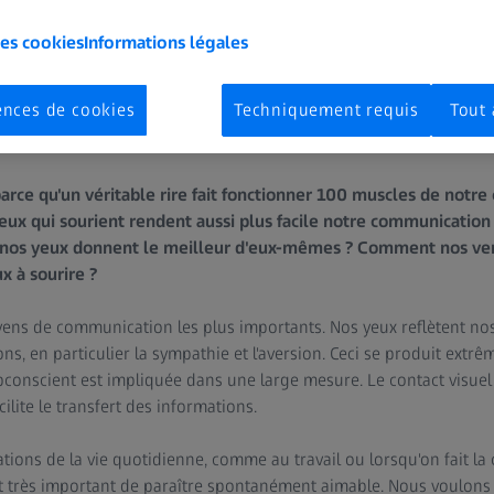
les cookies
Informations légales
ences de cookies
Techniquement requis
Tout 
arce qu'un véritable rire fait fonctionner 100 muscles de notre 
yeux qui sourient rendent aussi plus facile notre communication
nos yeux donnent le meilleur d'eux-mêmes ? Comment nos ver
x à sourire ?
yens de communication les plus importants. Nos yeux reflètent nos
s, en particulier la sympathie et l'aversion. Ceci se produit extr
conscient est impliquée dans une large mesure. Le contact visuel
ilite le transfert des informations.
ions de la vie quotidienne, comme au travail ou lorsqu'on fait la
st très important de paraître spontanément aimable. Nous voulon