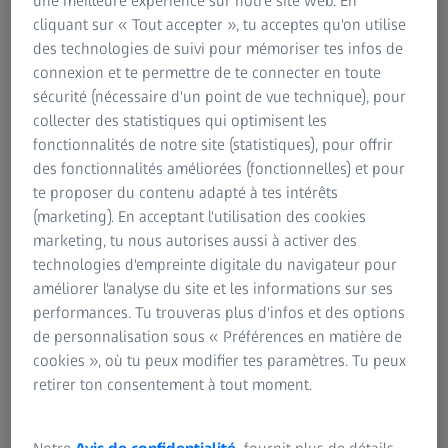
une meilleure expérience sur notre site web. En
Téléphone : +41 55 254 73 33
Information sur les risques résiduels
cliquant sur « Tout accepter », tu acceptes qu'on utilise
Telefax : +41 55 254 73 00
Groupe ZEISS
des technologies de suivi pour mémoriser tes infos de
connexion et te permettre de te connecter en toute
Contacts: Teresa Diaz
sécurité (nécessaire d'un point de vue technique), pour
collecter des statistiques qui optimisent les
fonctionnalités de notre site (statistiques), pour offrir
des fonctionnalités améliorées (fonctionnelles) et pour
te proposer du contenu adapté à tes intérêts
Carl Zeiss AG
(marketing). En acceptant l'utilisation des cookies
Feldbachstrasse 81
marketing, tu nous autorises aussi à activer des
8714 Feldbach
technologies d'empreinte digitale du navigateur pour
Suisse
améliorer l'analyse du site et les informations sur ses
performances. Tu trouveras plus d'infos et des options
Téléphone : +41 55 254 71 00
de personnalisation sous « Préférences en matière de
Telefax : +41 55 254 71 01
cookies », où tu peux modifier tes paramètres. Tu peux
retirer ton consentement à tout moment.