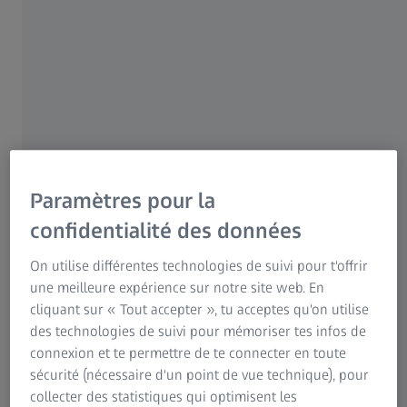
Paramètres pour la
confidentialité des données
On utilise différentes technologies de suivi pour t'offrir
Oui, cet objectif est réalisable.
Vos yeux
envoient toutes les
une meilleure expérience sur notre site web. En
informations visuelles au cerveau. Ce dernier interprète et
cliquant sur « Tout accepter », tu acceptes qu'on utilise
convertit ces informations en impressions visuelles et
des technologies de suivi pour mémoriser tes infos de
spatiales. La qualité de ces impressions générées par le
connexion et te permettre de te connecter en toute
cerveau est directement liée à celle des informations
sécurité (nécessaire d'un point de vue technique), pour
reçues.
collecter des statistiques qui optimisent les