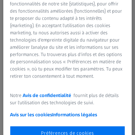
fonctionnalités de notre site (statistiques), pour offrir
La parfaite interaction des deux yeux constitue un élément
des fonctionnalités améliorées (fonctionnelles) et pour
d'une importance capitale. C'est grâce à elle que le cerveau
te proposer du contenu adapté à tes intérêts
est en mesure de créer des images en trois dimensions
(marketing). En acceptant l'utilisation des cookies
d'une qualité optimale, et c'est également sur elle que
marketing, tu nous autorises aussi à activer des
repose la perception spatiale de notre environnement.
technologies d'empreinte digitale du navigateur pour
améliorer l'analyse du site et les informations sur ses
"Auparavant, lorsque je m'allongeais sur le côté pour
performances. Tu trouveras plus d'infos et des options
regarder la télévision, je n'arrivais pas à voir
de personnalisation sous « Préférences en matière de
correctement les images, qui étaient bizarrement
cookies », où tu peux modifier tes paramètres. Tu peux
distordues. Grâce à mes nouvelles lunettes bénéficiant
retirer ton consentement à tout moment.
de la qualité ZEISS, je ne rencontre plus ce problème.
Je peux désormais me détendre et regarder la
télévision dans la position de mon choix", témoigne
Notre
Avis de confidentialité
fournit plus de détails
Manuela, atteinte de myopie sévère.
sur l'utilisation des technologies de suivi.
Notre capacité à distinguer correctement la profondeur
Avis sur les cookies
Informations légales
des pièces ainsi que la taille des objets et la distance qui
nous en sépare dépend de la vision spatiale. Toutefois, à
Préférences de cookies