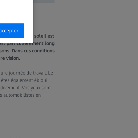
accepter
 les yeux : le soleil est
 est particulièrement long
isons. Dans ces conditions
e vision.
re journée de travail. Le
us êtes également ébloui
ardivement. Vos yeux sont
es automobilistes en