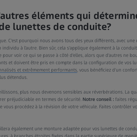
d'autres éléments qui détermin
 de lunettes de conduite?
e. C'est pourquoi nous avons tous des yeux différents, avec une 
n individu à l'autre. Bien sûr, cela s'applique également à la condu
 pour voir ce qui se passe à côté d'elles, alors que d'autres ne b
nts et doivent être pris en compte dans la configuration de vos lu
onnalisés et extrêmement performants
, vous bénéficiez d'un confor
plus détendus.
vieillissons, plus nous devenons sensibles aux réverbérations. La qu
rer préjudiciable en termes de sécurité.
Notre conseil :
faites rég
e vous procédez à la révision de votre véhicule. Faites contrôler v
illera également une monture adaptée pour vos lunettes de condu
res, à branches étroites fixées dans la partie supérieure de maniè