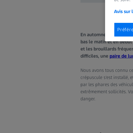
Avis sur 
Préfér
En automne et en hiver, l
bas le matin et en début 
et les brouillards fréque
difficiles, une
paire de l
Nous avons tous connu cet
crépuscule s'est installé, 
par les phares des véhicul
extrêmement sollicités. Vo
danger.