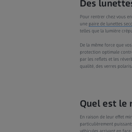
Des lunette
Pour rentrer chez vous en
une
paire de lunettes sec
telles que la lumière crépu
De la même force que vos v
protection optimale contre
par les reflets et les réve
qualité, des verres polaris
Quel est le 
En raison de leur effet mir
particulièrement puissants
véhicules arrivant en face