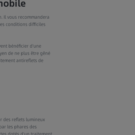
mobile
en. Il vous recommandera
s conditions difficiles
vent bénéficier d'une
moyen de ne plus être gêné
aitement antireflets de
 des reflets lumineux
par les phares des
ettes dotés d'un traitement