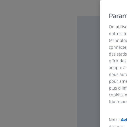
Param
On utilis
notre sit
technolog
connecter
des stati
offrir de
adapté à 
nous auto
pour amél
plus d'in
cookies »
tout mom
Notre
Avi
de suivi.