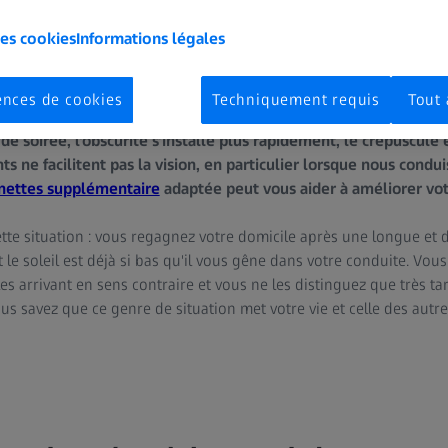
les cookies
Informations légales
ences de cookies
Techniquement requis
Tout 
es périodes de transition sont particulièrement éprouvantes pour
de soirée, l'obscurité s'installe plus rapidement, le crépuscule
nts ne facilitent pas la vision, en particulier lorsque nous condu
unettes supplémentaire
adaptée peut vous aider à améliorer votr
te situation : vous regagnez votre domicile après une longue et du
et le soleil est déjà si bas qu'il vous gêne dans votre conduite. Vo
es arrivant en sens contraire et vous ne les distinguez que très t
us savez que ce genre de situation met votre vie et celle des autr