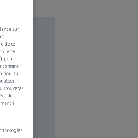
rience sur
des
re de te
collecter
s), pour
du contenu
eting, tu
vigateur
Tu trouveras
ère de
ement à
technologies