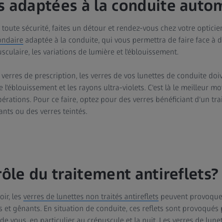
s adaptées à la conduite auto
 toute sécurité, faites un détour et rendez-vous chez votre optici
ondaire
adaptée à la conduite, qui vous permettra de faire face à de
sculaire, les variations de lumière et l'éblouissement.
erres de prescription, les verres de vos lunettes de conduite doi
 l'éblouissement et les rayons ultra-violets. C'est là le meilleur 
rbérations. Pour ce faire, optez pour des verres bénéficiant d'un tr
ants ou des verres teintés.
rôle du traitement antireflets?
oir, les
verres de lunettes non traités antireflets
peuvent provoquer
 et gênants. En situation de conduite, ces reflets sont provoqués 
 de vous, en particulier au crépuscule et la nuit. Les verres de lun