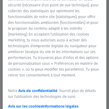
sécurité (nécessaire d'un point de vue technique), pour
réduisent aujourd’hui considérablement le poids des
collecter des statistiques qui optimisent les
lunettes à forte correction. Quant aux verres progressifs,
fonctionnalités de notre site (statistiques), pour offrir
ils permettent à leurs utilisateurs de voir clair, et ce, quelle
des fonctionnalités améliorées (fonctionnelles) et pour
que soit la distance. Les verres de lunettes antireflets
te proposer du contenu adapté à tes intérêts
empêchent la formation de reflets lumineux gênants,
(marketing). En acceptant l'utilisation des cookies
tandis que les verres à teinte variable (également appelés
marketing, tu nous autorises aussi à activer des
verres photochromiques s'assombrissent lorsqu'ils sont
technologies d'empreinte digitale du navigateur pour
exposés aux ultraviolets. Les lunettes protègent également
améliorer l'analyse du site et les informations sur ses
vos yeux de la saleté et des impuretés. Il existe des
performances. Tu trouveras plus d'infos et des options
lunettes adaptées à toutes les situations. On peut par
de personnalisation sous « Préférences en matière de
exemple citer les lunettes de travail destinées aux
cookies », où tu peux modifier tes paramètres. Tu peux
personnes qui passent beaucoup de temps devant un
retirer ton consentement à tout moment.
ordinateur ou une tablette. Ces derniers exigent une vision
confortable et nette aussi bien de près qu’à une distance
intermédiaire. Leurs lunettes peuvent être personnalisées
Notre
Avis de confidentialité
fournit plus de détails
au gré des besoins. Il en va de même pour les personnes
sur l'utilisation des technologies de suivi.
actives, qui ont besoin de lunettes pour pratiquer leur
sport ou leurs loisirs favoris. Grâce à une technologie de
Avis sur les cookies
Informations légales