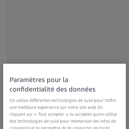
plus adaptée à vos besoins :
Lunettes : un grand classique adapté à
toutes les situations. Une invention née au
XIIIème siècle
Les lunettes sont la méthode à la fois la plus courante et
la plus efficace pour corriger un problème de vue.
Aujourd’hui, il existe des lunettes modernes et
Paramètres pour la
individualisées pour presque toutes les situations et tous
les défauts visuels.
confidentialité des données
On utilise différentes technologies de suivi pour t'offrir
Avantages :
une meilleure expérience sur notre site web. En
cliquant sur « Tout accepter », tu acceptes qu'on utilise
Les lunettes sont faciles à porter. Les montures et les
des technologies de suivi pour mémoriser tes infos de
verres modernes sont en outre un gage de confort. Par
connexion et te permettre de te connecter en toute
ailleurs, les verres organiques à indice de réfraction élevé