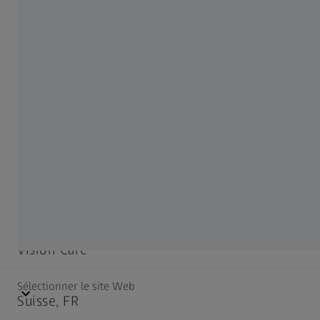
RÉSEAUX SOCIAUX
Facebook
Instagram
LinkedIn
YouTube
Sélectionnez le domaine ZEISS
Vision Care
Sélectionner le site Web
Cinematography
Suisse, FR