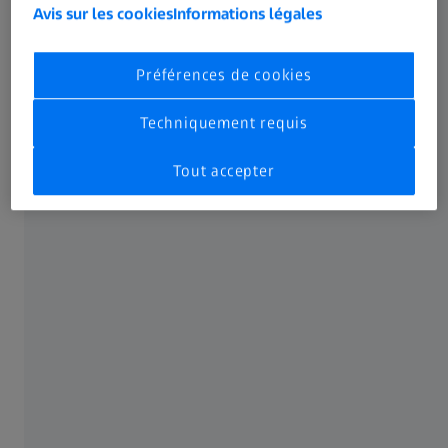
Avis sur les cookies
Informations légales
À cause du choc, les vaisseaux sanguins de l’œil peuvent éclater et la partie
Préférences de cookies
blanche de l’œil (la sclère) apparaît rouge et injectée de sang.
Techniquement requis
Combien de temps un œil au beurre noir
persiste‑t‑il ?
Tout accepter
Selon la gravité de la blessure et l’âge de la personne
concernée, un œil au beurre noir peut disparaître en deux
semaines environ. Il est probable que le gonflement et la
décoloration soient à leur paroxysme un ou deux jours
après la blessure lorsque l’hémoglobine du sang accumulé
autour de l’œil se dégrade. Ensuite, l’œdème régresse peu
à peu, et l’ecchymose passe du rouge foncé ou noir à une
teinte jaune‑vert, avant de s’effacer entièrement.
Il est important de consulter un médecin si le changement