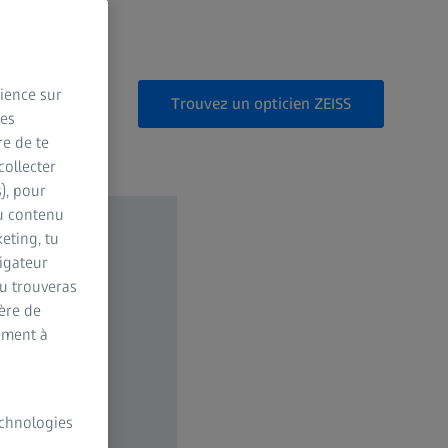
rience sur
Trouvez un opticien ZEISS
des
re de te
collecter
s), pour
du contenu
eting, tu
vigateur
Tu trouveras
ère de
ement à
technologies