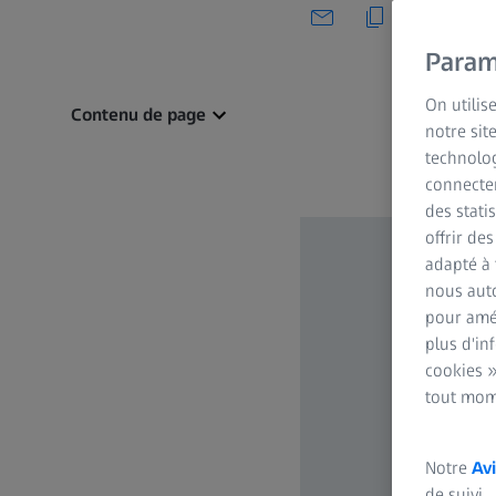
Param
On utilis
Contenu de page
notre sit
technolog
connecter
des stati
offrir de
adapté à 
nous auto
pour amél
plus d'in
cookies »
tout mom
Notre
Avi
de suivi.