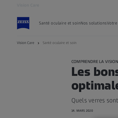
Vision Care
S’ouvre dans un nouvel onglet
Santé oculaire et soin
Nos solutions
Votre
Vision Care
Santé oculaire et soin
COMPRENDRE LA VISIO
Les bons
optimal
Quels verres sont
14. MARS 2020