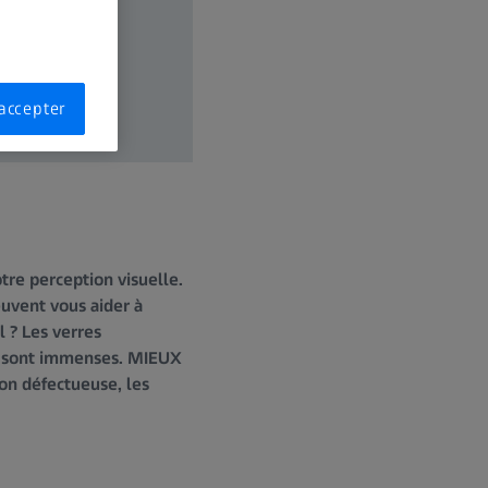
accepter
re perception visuelle.
euvent vous aider à
l ? Les verres
les sont immenses. MIEUX
ion défectueuse, les