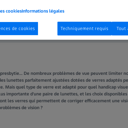
les cookies
Informations légales
ences de cookies
Techniquement requis
Tout 
presbytie... De nombreux problèmes de vue peuvent limiter not
 des lunettes parfaitement ajustées dotées de verres adaptés p
te. Mais quel type de verre est adapté pour quel handicap visue
 plus importante d'une paire de lunettes, et les choix disponib
ont les verres qui permettent de corriger efficacement une vis
problèmes de vision ?