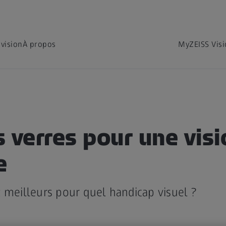
 vision
À propos
MyZEISS Vis
N
 verres pour une visi
e
 meilleurs pour quel handicap visuel ?