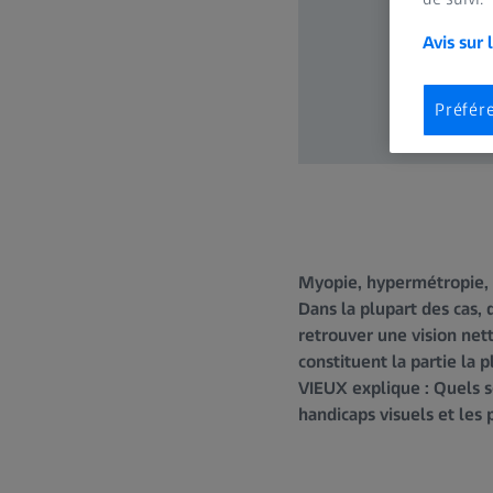
Avis sur 
Préfér
Myopie, hypermétropie, 
Dans la plupart des cas,
retrouver une vision net
constituent la partie la
VIEUX explique : Quels s
handicaps visuels et les 