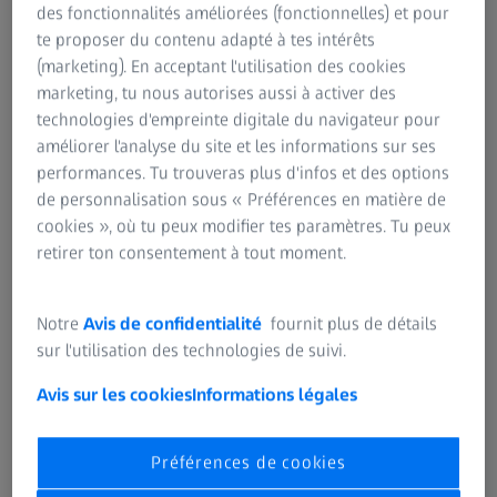
des fonctionnalités améliorées (fonctionnelles) et pour
te proposer du contenu adapté à tes intérêts
(marketing). En acceptant l'utilisation des cookies
marketing, tu nous autorises aussi à activer des
technologies d'empreinte digitale du navigateur pour
Trouvez la paire qu’il vous faut.
améliorer l'analyse du site et les informations sur ses
Découvrez les verres, technologies et
performances. Tu trouveras plus d'infos et des options
traitements ZEISS afin de mettre au point
de personnalisation sous « Préférences en matière de
votre solution visuelle unique.
cookies », où tu peux modifier tes paramètres. Tu peux
retirer ton consentement à tout moment.
Découvrez les verres ZEISS
Notre
Avis de confidentialité
fournit plus de détails
sur l'utilisation des technologies de suivi.
Avis sur les cookies
Informations légales
COMPRENEZ VOTRE VUE
Des lunettes et des yeux – de A à
ZEISS. Des avis et articles d’experts à
Préférences de cookies
portée de clic.