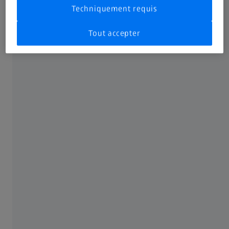
Techniquement requis
Tout accepter
TESTEZ VOTRE VUE
Découvrez quelle est votre
acuité visuelle. Rapidement.
Facilement. En ligne. Sans
payer.