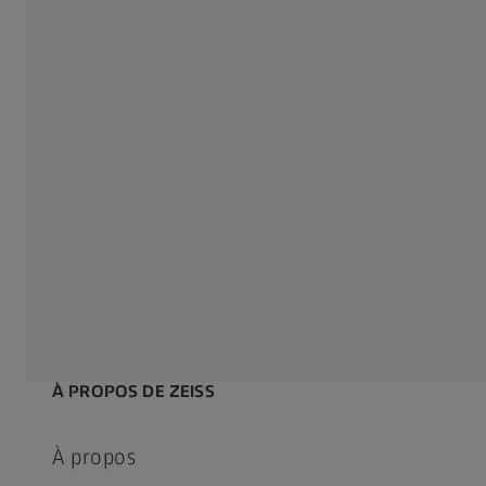
Trouvez un opticien ZEISS près de chez
vous
Verres conçus pour les conducteurs
Apprenez à connaître vos yeux
Verres Unifocaux ZEISS
Conseils pour prendre soin de vos
lunettes
À PROPOS DE ZEISS
À propos