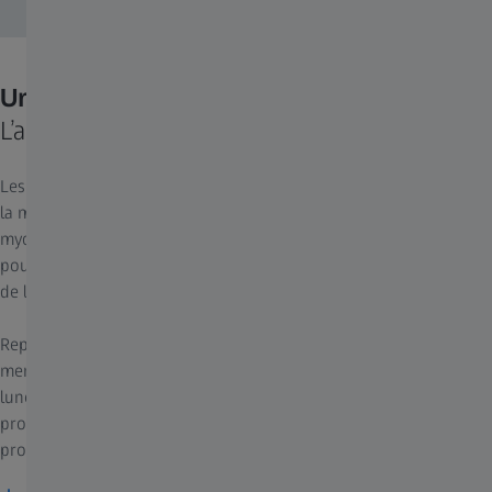
Une paire, une double mission.
L’art de la polyvalence.
Les verres unifocaux standard et les lentilles de contact corrigent
la myopie – MAIS n’en combattent pas la progression. En cas de
myopie évolutive, une aide visuelle spécialisée est nécessaire
pour corriger la vue à distance ET maîtriser l’allongement de l’œil
de l’enfant.
Reposant sur plus de dix ans de recherche et de développement
menés par ZEISS dans le domaine de la gestion de la myopie, nos
lunettes polyvalentes pour myopes sont conçues de sorte à
procurer aux enfants netteté et confort visuels tout en freinant la
progression de leur myopie.