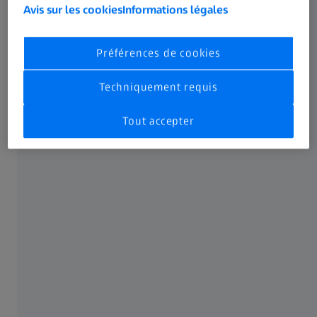
Comprendre ses origines.
Avis sur les cookies
Informations légales
Préférences de cookies
Techniquement requis
Tout accepter
Génétique
Les enfants de parents myopes ont une plus grande
probabilité de devenir myopes eux-mêmes. Le fait d’avoir
un parent myope fait doubler le risque de développer une
myopie et le fait que les deux parents le soient augmente
2