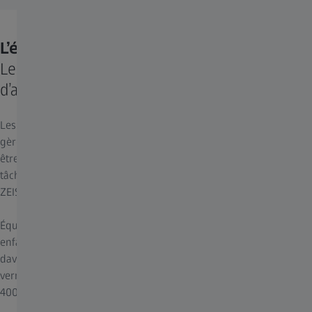
L’équilibre est parfait.
Leur fonction ne privera votre enfant
d’aucun plaisir.
Les enfants devraient profiter de la vie sans gêne. Un verre qui
gère efficacement la progression de la myopie doit également
être confortable, offrir une vision nette et être esthétique. La
tâche est délicate pour les concepteurs de verres, mais, chez
ZEISS, nos spécialistes la prennent très à cœur.
Équipé(e) de ses verres ZEISS dédiés à la myopie évolutive, votre
enfant pourra toujours lire, jouer dehors, faire du sport et bien
davantage. Malgré leur conception complexe, ils ont l’aspect de
verres ordinaires et offrent une protection UV complète jusqu’à
400 nm.