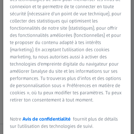
connexion et te permettre de te connecter en toute
sécurité (nécessaire d'un point de vue technique), pour
La myopie est une forme de déficience visuelle qui brouille
collecter des statistiques qui optimisent les
la vue de loin, l’œil focalisant la lumière devant la rétine. La
fonctionnalités de notre site (statistiques), pour offrir
prévalence de la myopie chez les enfants est de plus en
des fonctionnalités améliorées (fonctionnelles) et pour
1
plus préoccupante à l’échelle du globe.
te proposer du contenu adapté à tes intérêts
(marketing). En acceptant l'utilisation des cookies
La myopie évolutive, dite aussi progressive ou
marketing, tu nous autorises aussi à activer des
dégénérative, est une myopie qui touche les enfants et
technologies d'empreinte digitale du navigateur pour
s’aggrave rapidement d’année en année, l’œil continuant
améliorer l'analyse du site et les informations sur ses
de s’allonger au-delà de la taille qu’il devrait atteindre à
performances. Tu trouveras plus d'infos et des options
un certain âge. Non prise en charge, elle peut évoluer en
de personnalisation sous « Préférences en matière de
myopie forte : une forme sévère de myopie qui risque
cookies », où tu peux modifier tes paramètres. Tu peux
d’entraîner de graves complications plus tard dans la vie.
retirer ton consentement à tout moment.
Notre
Avis de confidentialité
fournit plus de détails
sur l'utilisation des technologies de suivi.