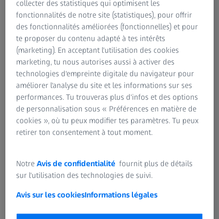
collecter des statistiques qui optimisent les
Vision normale Vision avec cataracte
fonctionnalités de notre site (statistiques), pour offrir
des fonctionnalités améliorées (fonctionnelles) et pour
Pourquoi l'œil s'opacifie-t-il ?
te proposer du contenu adapté à tes intérêts
(marketing). En acceptant l'utilisation des cookies
marketing, tu nous autorises aussi à activer des
Le cristallin est principalement composé d'eau et de
technologies d'empreinte digitale du navigateur pour
protéines assurant sa transparence et la pénétration de la
améliorer l'analyse du site et les informations sur ses
lumière. En vieillissant, il arrive que certaines de ces
performances. Tu trouveras plus d'infos et des options
protéines s'agglomèrent et se mettent à obscurcir une
de personnalisation sous « Préférences en matière de
petite zone du cristallin : c'est la cataracte. Elle se
cookies », où tu peux modifier tes paramètres. Tu peux
développe avec le temps et touche une partie croissante
retirer ton consentement à tout moment.
du cristallin, rendant notre vision difficile.
Le facteur le plus courant à l'origine de la cataracte est
Notre
Avis de confidentialité
fournit plus de détails
l'âge, mais certaines cataractes sont aussi liées à des
sur l'utilisation des technologies de suivi.
problèmes génétiques ou de santé, par exemple d'autres
affections oculaires, un diabète, un traumatisme ou une
Avis sur les cookies
Informations légales
intervention chirurgicale antérieure. L'utilisation
prolongée de médicaments stéroïdiens peut aussi