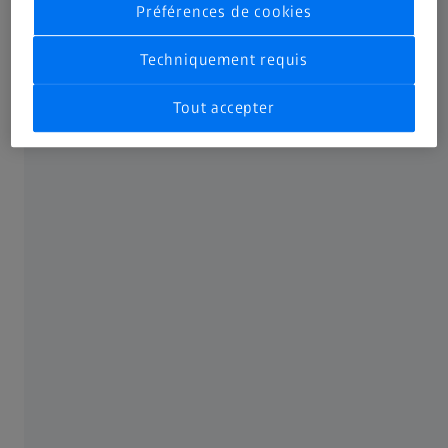
Préférences de cookies
contribuer à l'opacification du cristallin.
Techniquement requis
Tout accepter
Facteurs de risque susceptibles
d'influencer le développement de la
maladie
Rayonnement ultraviolet du soleil et d'autres
sources
Hypertension (tension artérielle élevée)
Obésité (surpoids)
Tabagisme
Statines utilisées pour réduire le cholestérol
Lésion ou inflammation oculaire antérieure