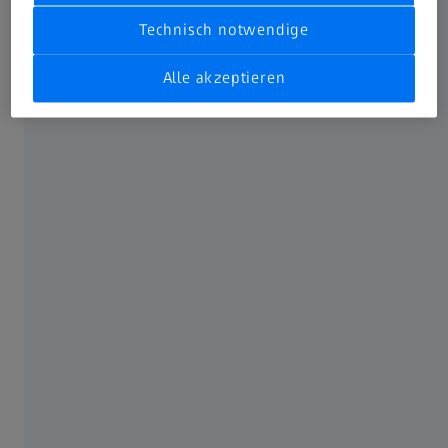
Technisch notwendige
Alle akzeptieren
Erfasst selbst feinste Details in schwer zugänglichen
Bereichen: ZEISS T_SCAN hawk 2.