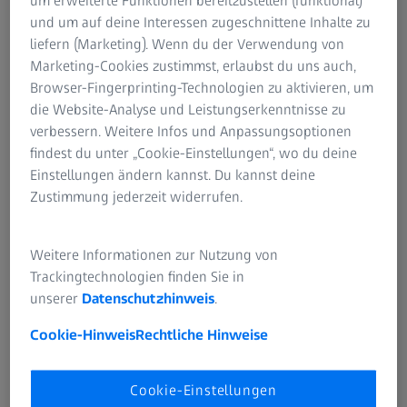
um erweiterte Funktionen bereitzustellen (funktional)
und um auf deine Interessen zugeschnittene Inhalte zu
liefern (Marketing). Wenn du der Verwendung von
Marketing-Cookies zustimmst, erlaubst du uns auch,
Browser-Fingerprinting-Technologien zu aktivieren, um
die Website-Analyse und Leistungserkenntnisse zu
verbessern. Weitere Infos und Anpassungsoptionen
findest du unter „Cookie-Einstellungen“, wo du deine
Einstellungen ändern kannst. Du kannst deine
Zustimmung jederzeit widerrufen.
Weitere Informationen zur Nutzung von
Trackingtechnologien finden Sie in
unserer
Datenschutzhinweis
.
Ein Tool, das keine Angst vor Höhen und rauen
Cookie-Hinweis
Rechtliche Hinweise
Umgebungen hat: ZEISS T_SCAN hawk 2.
Cookie-Einstellungen