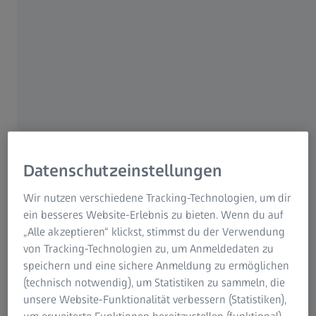
ZEISS T-SCAN hawk 2 ist ein tragbares, zuverlässiges Tool
zur Datenerfassung mit messtechnischer Präzision,
unabhängig davon, wo er eingesetzt wird: in der
Qualitätskontrolle oder im Reverse Engineering, bei
Wartung, Reparatur und Überholung.
Der neue ZEISS T-SCAN hawk 2 verfügt über eine
besonders einfache und angenehme Benutzerführung. Er
ist intuitiv zu bedienen, passt sich leicht den Bewegungen
der Hand an und bietet einen Workflow-Assistenten
sowie die Möglichkeit, den Workflow direkt zu starten
Datenschutzeinstellungen
und zu navigieren. Der Anwender kann die Software
direkt über das System bedienen. Der Umweg über den
Wir nutzen verschiedene Tracking-Technologien, um dir
Laptop entfällt.
ein besseres Website-Erlebnis zu bieten. Wenn du auf
„Alle akzeptieren“ klickst, stimmst du der Verwendung
von Tracking-Technologien zu, um Anmeldedaten zu
speichern und eine sichere Anmeldung zu ermöglichen
(technisch notwendig), um Statistiken zu sammeln, die
unsere Website-Funktionalität verbessern (Statistiken),