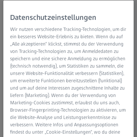
Research (IQR) wird vier bestehende Standorte im
Südosten Michigans vereinen und soll Raum für weiteres
Datenschutzeinstellungen
Wachstum bieten. Dazu umfasst er Flächen für Kunden-
Demonstrationen mit den neuesten Technologien und
Wir nutzen verschiedene Tracking-Technologien, um dir
Systemen, für Schulungen, Kundenservices und
ein besseres Website-Erlebnis zu bieten. Wenn du auf
Messdienstleistungen sowie die Herstellung und Montage
„Alle akzeptieren“ klickst, stimmst du der Verwendung
von Aufnahmesystemen für zu vermessende Teile.
von Tracking-Technologien zu, um Anmeldedaten zu
speichern und eine sichere Anmeldung zu ermöglichen
(technisch notwendig), um Statistiken zu sammeln, die
unsere Website-Funktionalität verbessern (Statistiken),
um erweiterte Funktionen bereitzustellen (funktional)
und um auf deine Interessen zugeschnittene Inhalte zu
liefern (Marketing). Wenn du der Verwendung von
Marketing-Cookies zustimmst, erlaubst du uns auch,
Browser-Fingerprinting-Technologien zu aktivieren, um
die Website-Analyse und Leistungserkenntnisse zu
verbessern. Weitere Infos und Anpassungsoptionen
findest du unter „Cookie-Einstellungen“, wo du deine