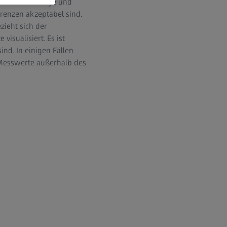
erät zuverlässige und
renzen akzeptabel sind.
zieht sich der
isualisiert. Es ist
nd. In einigen Fällen
r Messwerte außerhalb des