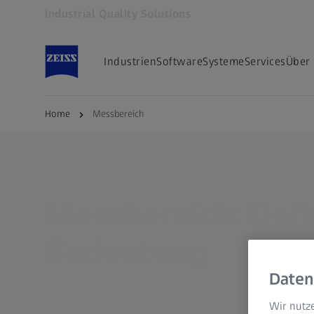
Industrial Quality Solutions
Öffnet sich in einem neuen Tab
Industrien
Software
Systeme
Services
Über
Home
Messbereich
Messbereich: Defi
Bedeutung
Daten
Wir nutze