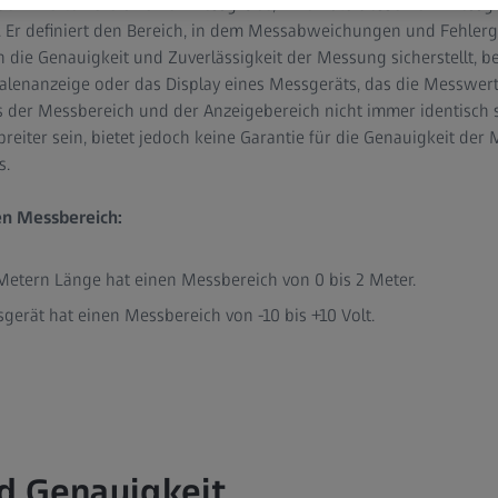
pezifizierte Bereich einer Messgröße, innerhalb dessen ein Messg
. Er definiert den Bereich, in dem Messabweichungen und Fehlerg
ie Genauigkeit und Zuverlässigkeit der Messung sicherstellt, be
alenanzeige oder das Display eines Messgeräts, das die Messwerte v
s der Messbereich und der Anzeigebereich nicht immer identisch si
reiter sein, bietet jedoch keine Garantie für die Genauigkeit de
s.
en Messbereich:
 Metern Länge hat einen Messbereich von 0 bis 2 Meter.
erät hat einen Messbereich von -10 bis +10 Volt.
d Genauigkeit