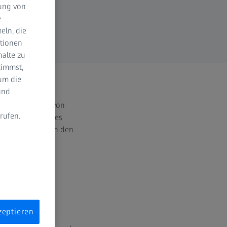
dung von
e
eln, die
ktionen
halte zu
timmst,
um die
und
Zuverlässigkeit von
rufen.
kte Bestimmung des
eich ist, wie man den
n
zeptieren