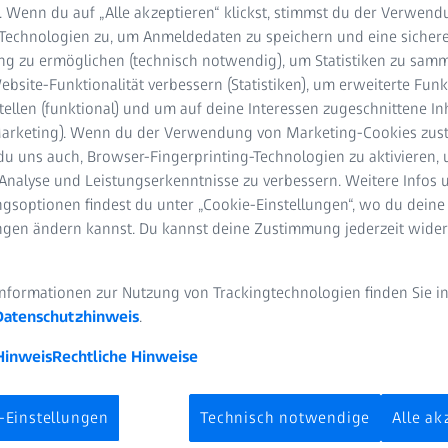
. Wenn du auf „Alle akzeptieren“ klickst, stimmst du der Verwen
-Technologien zu, um Anmeldedaten zu speichern und eine sicher
g zu ermöglichen (technisch notwendig), um Statistiken zu samm
bsite-Funktionalität verbessern (Statistiken), um erweiterte Fun
tellen (funktional) und um auf deine Interessen zugeschnittene In
(Marketing). Wenn du der Verwendung von Marketing-Cookies zus
du uns auch, Browser-Fingerprinting-Technologien zu aktivieren, 
Analyse und Leistungserkenntnisse zu verbessern. Weitere Infos 
gsoptionen findest du unter „Cookie-Einstellungen“, wo du deine
r Welt der Messtechnik großen Einfluss auf die Genauigkeit und 
ungen ändern kannst. Du kannst deine Zustimmung jederzeit wider
strie, in wissenschaftlichen Laboren oder im Alltag – die korre
dend für präzise Ergebnisse. Erfahren Sie, was genau ein Messber
uswählt und warum er für die Genauigkeit so wichtig ist.
Informationen zur Nutzung von Trackingtechnologien finden Sie i
Datenschutzhinweis
.
Hinweis
Rechtliche Hinweise
 Was ist ein Messbereich?
-Einstellungen
Technisch notwendige
Alle ak