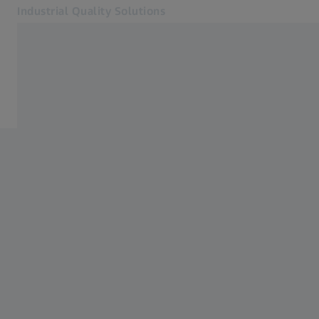
Industrial Quality Solutions
Öffnet sich in einem neuen Tab
Industrien
Home
Software
Systeme
Services
Über uns
Anmelden
Anmelden
Anmelden
Kontakt
Verwandte ZEISS Websites
#HandsOnMetrology
Mikroskopie