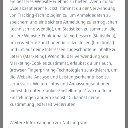
ein besseres Website-Erlebnis zu bieten. Wenn du auf
Abbildungsgeschwindigkeit liegt auf der Hand. Je
„Alle akzeptieren“ klickst, stimmst du der Verwendung
schneller Sie Bilder von dynamischen Verformungs- oder
von Tracking-Technologien zu, um Anmeldedaten zu
Bewegungsprozessen aufnehmen können, desto genauer
speichern und eine sichere Anmeldung zu ermöglichen
können Sie die beobachteten Veränderungen
(technisch notwendig), um Statistiken zu sammeln, die
untersuchen. Der Vorteil der Lichtempfindlichkeit des
unsere Website-Funktionalität verbessern (Statistiken),
Bildgebungschips ist vielleicht nicht so offensichtlich, aber
um erweiterte Funktionen bereitzustellen (funktional)
auch er ist ein wichtiger Faktor. Die Aufnahme
und um auf deine Interessen zugeschnittene Inhalte zu
hochdynamischer Ereignisse erfordert viel Licht, damit die
liefern (Marketing). Wenn du der Verwendung von
Bilder später genügend Kontrast aufweisen. Wenn Sie
Marketing-Cookies zustimmst, erlaubst du uns auch,
nicht genügend Licht haben, sind Ihre Bilder
Browser-Fingerprinting-Technologien zu aktivieren, um
möglicherweise zu dunkel, um sie zu analysieren. Vor
die Website-Analyse und Leistungserkenntnisse zu
diesem Hintergrund bekommt die Lichtempfindlichkeit
verbessern. Weitere Infos und Anpassungsoptionen
des Imaging-Chips eine praktische Bedeutung. Je höher
findest du unter „Cookie-Einstellungen“, wo du deine
die Lichtempfindlichkeit, desto weniger Licht benötigen
Einstellungen ändern kannst. Du kannst deine
Sie, um noch Bilder mit ausreichendem Kontrast zu
Zustimmung jederzeit widerrufen.
erhalten. Dies ist besonders nützlich, wenn es darum geht,
Hochgeschwindigkeitsbewegungen oder Verformungen
Weitere Informationen zur Nutzung von
von Materialproben zu messen, die normalerweise sehr