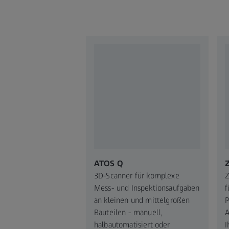
ATOS Q
3D-Scanner für komplexe
Z
Mess- und Inspektionsaufgaben
f
an kleinen und mittelgroßen
P
Bauteilen - manuell,
A
halbautomatisiert oder
I