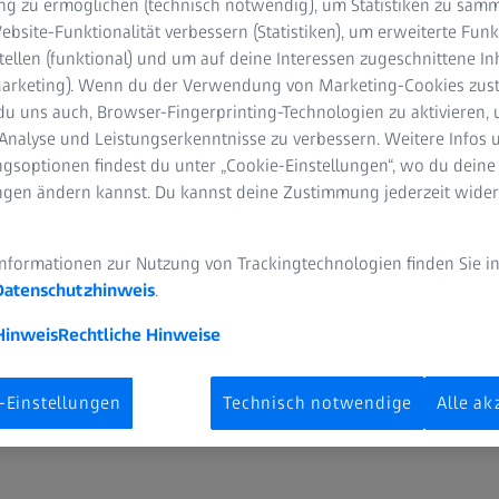
g zu ermöglichen (technisch notwendig), um Statistiken zu samm
bsite-Funktionalität verbessern (Statistiken), um erweiterte Fun
tellen (funktional) und um auf deine Interessen zugeschnittene In
(Marketing). Wenn du der Verwendung von Marketing-Cookies zus
du uns auch, Browser-Fingerprinting-Technologien zu aktivieren, 
Analyse und Leistungserkenntnisse zu verbessern. Weitere Infos 
gsoptionen findest du unter „Cookie-Einstellungen“, wo du deine
ungen ändern kannst. Du kannst deine Zustimmung jederzeit wider
erden virtuell in einer 3D-Datei abgebildet. Sie bildet die Grund
ür den 3D-Druck oder zum Rendern von Animationen, Filmen und 
Informationen zur Nutzung von Trackingtechnologien finden Sie i
Datenschutzhinweis
.
t einer CAD-Software bearbeiten, in diesem Kontext ist auch von 
Hinweis
Rechtliche Hinweise
AutoCAD, SketchUp, FreeCAD, 3ds Max, Cinema 4D.
l von 3D-Dateiformaten, die manchmal sehr spezifische Eigenschaft
-Einstellungen
Technisch notwendige
Alle ak
 Formate STL und STP relevant.