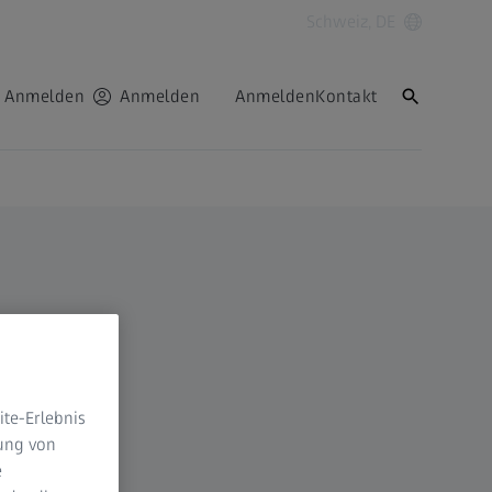
Schweiz, DE
Anmelden
Anmelden
Anmelden
Kontakt
te-Erlebnis
dung von
e