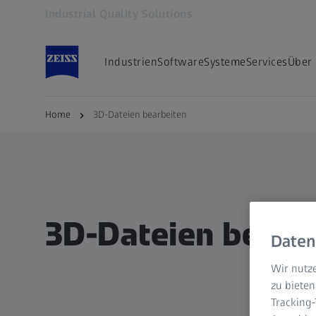
Industrial Quality Solutions
Öffnet sich in einem neuen Tab
Industrien
Software
Systeme
Services
Über
Home
3D-Dateien bearbeiten
3D-Dateien bearb
Daten
Wir nutze
zu bieten
Tracking