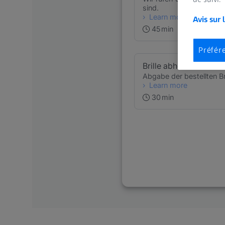
Avis sur 
Préfér