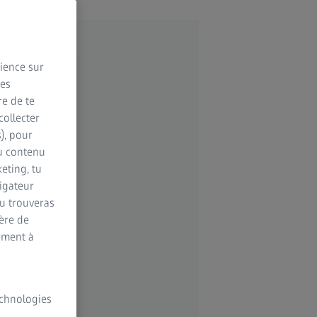
rience sur
des
re de te
collecter
s), pour
du contenu
eting, tu
vigateur
Tu trouveras
ère de
ement à
technologies