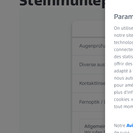
Steinmühleplat
Param
On utilis
notre sit
technolog
connecter
des stati
offrir de
adapté à 
nous auto
pour amél
plus d'in
cookies »
tout mom
Notre
Avi
de suivi.