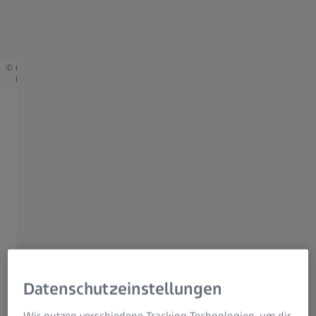
Courtesy of Guichard/Hamel lab, University of Geneva, Sample prepared by Dr.
Olivier Mercey
LATTICE SIM 3
ZEISS Expansion
Microscopy Meeting
University of Geneva |
January 20, 2026
Sign up now
Datenschutzeinstellungen
Learn about the latest developments
in Expansion Microscopy (ExM) from
Wir nutzen verschiedene Tracking-Technologien, um dir