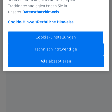
Trackingtechnologien finden Sie in
unserer
Datenschutzhinweis
.
Program at a glance
Cookie-Hinweis
Rechtliche Hinweise
Tuesday, January 20th 2026
Cookie-Einstellungen
Program Item
Title
Technisch notwendige
12:45 - 13:00
Registration
Alle akzeptieren
13:00 - 13:05
Welcome
13:05 - 13:35
Dr. Benita Wolf, UNIL-
Investigating T cell–
CHUV
tumor cell interactions
using live and super-
resolution microscopy