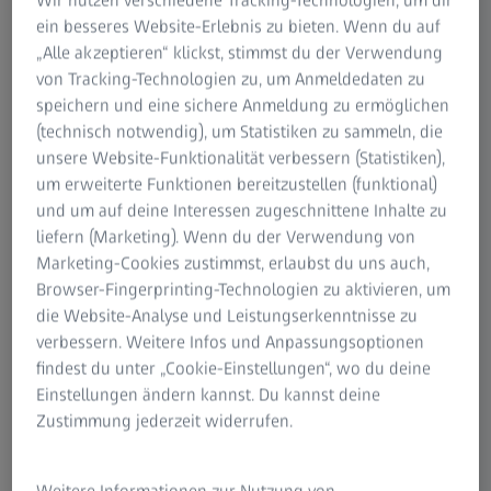
Experts
ein besseres Website-Erlebnis zu bieten. Wenn du auf
„Alle akzeptieren“ klickst, stimmst du der Verwendung
Discover adapted microscopy
von Tracking-Technologien zu, um Anmeldedaten zu
solutions for ExM from ZEISS
speichern und eine sichere Anmeldung zu ermöglichen
(technisch notwendig), um Statistiken zu sammeln, die
Experience the new ZEISS Lattice SIM
unsere Website-Funktionalität verbessern (Statistiken),
3 in action during a hands-on session
um erweiterte Funktionen bereitzustellen (funktional)
und um auf deine Interessen zugeschnittene Inhalte zu
liefern (Marketing). Wenn du der Verwendung von
Marketing-Cookies zustimmst, erlaubst du uns auch,
Browser-Fingerprinting-Technologien zu aktivieren, um
die Website-Analyse und Leistungserkenntnisse zu
January 2026 | University of Geneva
verbessern. Weitere Infos und Anpassungsoptionen
findest du unter „Cookie-Einstellungen“, wo du deine
Join our Expansion Microscopy Meeting and
Einstellungen ändern kannst. Du kannst deine
Come to test Lattice SIM 3 with your ExM
Zustimmung jederzeit widerrufen.
samples
Weitere Informationen zur Nutzung von