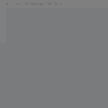
Research Microscopy Solutions
Öffnet sich in einem neuen Tab
Online Shop
Home
Verwandte ZEISS Websites
ZEISS Gruppe