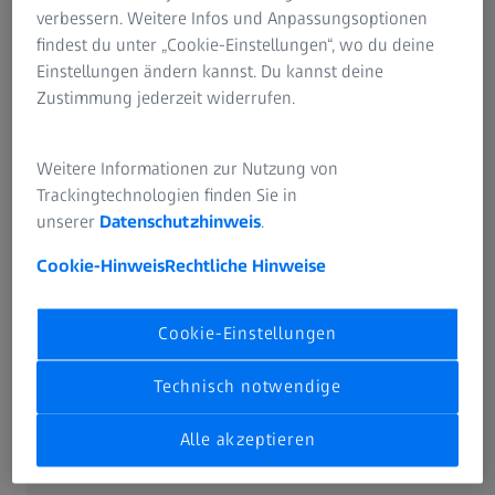
Im Vergleich zu taktil schaltendenden
verbessern. Weitere Infos und Anpassungsoptionen
Einzelpunktmessungen ermöglicht die ZEISS
findest du unter „Cookie-Einstellungen“, wo du deine
Scanning Technologie deutlich präzisere und
Einstellungen ändern kannst. Du kannst deine
schnellere Messergebnisse, da die Oberfläche mit
Zustimmung jederzeit widerrufen.
einer kontinuierlichen und fließenden Bewegung
entlang eines Scanning-Pfades gemessen wird. ​
Weitere Informationen zur Nutzung von
Trackingtechnologien finden Sie in
unserer
Datenschutzhinweis
.
Cookie-Hinweis
Rechtliche Hinweise
Cookie-Einstellungen
Technisch notwendige
Alle akzeptieren