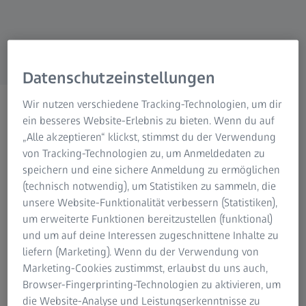
ZEISS Gruppe
Datenschutzeinstellungen
Taktile Scanning Sensoren​
Wir nutzen verschiedene Tracking-Technologien, um dir
ein besseres Website-Erlebnis zu bieten. Wenn du auf
Für schnelle und präzise
„Alle akzeptieren“ klickst, stimmst du der Verwendung
Messungen​
von Tracking-Technologien zu, um Anmeldedaten zu
speichern und eine sichere Anmeldung zu ermöglichen
(technisch notwendig), um Statistiken zu sammeln, die
unsere Website-Funktionalität verbessern (Statistiken),
um erweiterte Funktionen bereitzustellen (funktional)
und um auf deine Interessen zugeschnittene Inhalte zu
liefern (Marketing). Wenn du der Verwendung von
Hochpräzise Messergebnisse durch
Marketing-Cookies zustimmst, erlaubst du uns auch,
Scanning​
Browser-Fingerprinting-Technologien zu aktivieren, um
die Website-Analyse und Leistungserkenntnisse zu