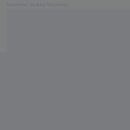
Industrial Quality Solutions
Öffnet sich in einem neuen Tab
Industrien
Taktile Sensoren​
Software
Systeme
Services
Über uns
Anmelden
Anmelden
Anmelden
Kontakt
Verwandte ZEISS Websites
#HandsOnMetrology
Mikroskopie