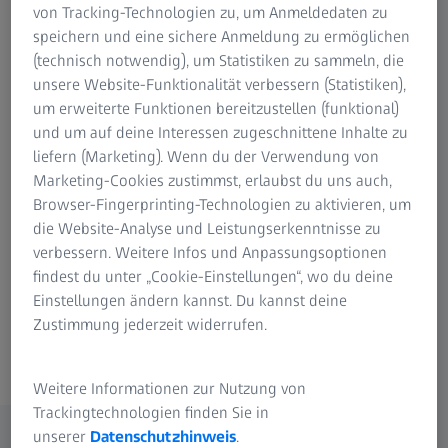
von Tracking-Technologien zu, um Anmeldedaten zu
Werkszeugs und Produkts sowie die realen Messdaten
speichern und eine sichere Anmeldung zu ermöglichen
des Produkts – und mithilfe der Software erkennen und
(technisch notwendig), um Statistiken zu sammeln, die
optimieren Sie die zu korrigierenden Bereiche.
unsere Website-Funktionalität verbessern (Statistiken),
um erweiterte Funktionen bereitzustellen (funktional)
Im 3D-Druck sind nur zwei Datensätze notwendig: die
und um auf deine Interessen zugeschnittene Inhalte zu
CAD- und Messdaten Ihres Druckteils. Die Software
liefern (Marketing). Wenn du der Verwendung von
analysiert diese Daten und bietet Ihnen
Marketing-Cookies zustimmst, erlaubst du uns auch,
Lösungsmöglichkeiten für eine zielgenaue Anpassung der
Browser-Fingerprinting-Technologien zu aktivieren, um
Druckdaten, die zu einem maßhaltigen Teil führt.
die Website-Analyse und Leistungserkenntnisse zu
verbessern. Weitere Infos und Anpassungsoptionen
Die Werkzeugkorrektur ist eine Zusatzoption, die Sie zur
findest du unter „Cookie-Einstellungen“, wo du deine
Basissoftware REVERSE ENGINEERING erwerben können.
Einstellungen ändern kannst. Du kannst deine
Zustimmung jederzeit widerrufen.
Weitere Informationen zur Nutzung von
Trackingtechnologien finden Sie in
unserer
Datenschutzhinweis
.