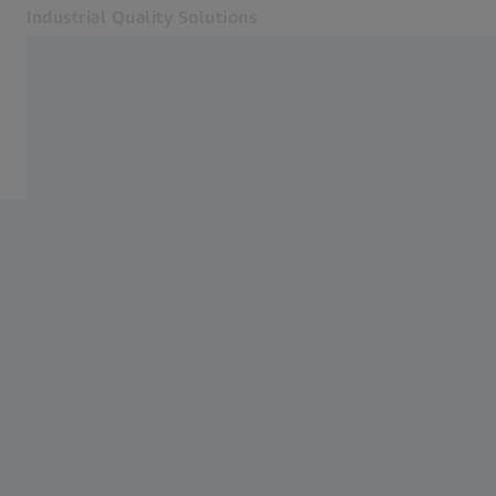
Industrial Quality Solutions
Öffnet sich in einem neuen Tab
Industrien
Software
Software
Systeme
Services
Über uns
Anmelden
Anmelden
Anmelden
Kontakt
Verwandte ZEISS Websites
#HandsOnMetrology
Mikroskopie