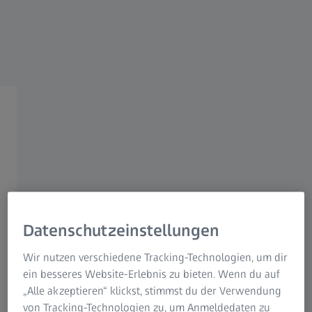
ZEISS Gruppe
ZEISS Zubehör
Messtechnisches Potential
voll ausschöpfen
Das Zubehör von ZEISS ist perfekt abgestimmt
auf Ihre messtechnischen Anforderungen. Ob
Datenschutzeinstellungen
rotatorisch einstellbare Verbindungselemente,
Werkstückaufspannungen oder Schränke zur
Wir nutzen verschiedene Tracking-Technologien, um dir
ein besseres Website-Erlebnis zu bieten. Wenn du auf
sicheren Aufbewahrung Ihrer Taster – mit
„Alle akzeptieren“ klickst, stimmst du der Verwendung
unserem Zubehör schöpfen Sie Ihr
von Tracking-Technologien zu, um Anmeldedaten zu