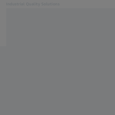
Industrial Quality Solutions
Öffnet sich in einem neuen Tab
Industrien
Services
Software
Systeme
Services
Über uns
Anmelden
Anmelden
Anmelden
Kontakt
Verwandte ZEISS Websites
#HandsOnMetrology
Mikroskopie