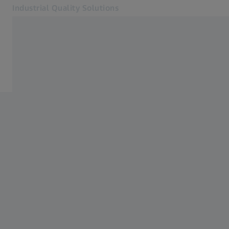
Industrial Quality Solutions
Öffnet sich in einem neuen Tab
Industrien
Events
Software
Systeme
Services
Über uns
Anmelden
Anmelden
Anmelden
Kontakt
Verwandte ZEISS Websites
#HandsOnMetrology
Mikroskopie