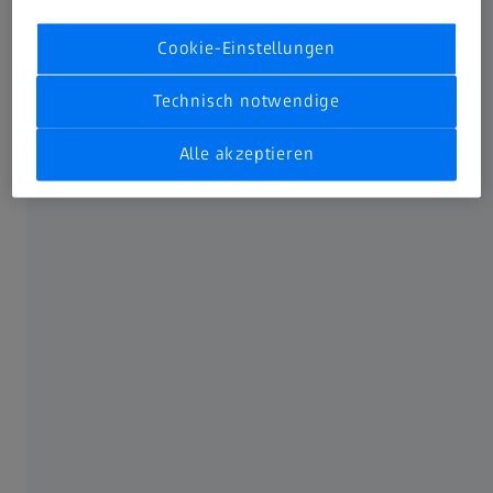
industrielle Mikroskopie im Mittelpunkt. In Stuttgart
haben wir gezeigt, wie ZEISS neue Maßstäbe in der
Cookie-Einstellungen
Effizienz und Flexibilität der industriellen Messtechnik
setzt. Die industriespezifischen Lunch Talks mit führenden
Technisch notwendige
Referenten aus der Branche haben unsere Besucher
besonders begeistert. Die Synergie von Software und
Alle akzeptieren
Messtechnik sowie zahlreiche Führungen über unseren
Messestand waren ebenfalls spannende Highlights.
Ein herzliches Dankeschön an alle, die dabei waren!
Begleiten Sie unseren #measuringhero Jay
auf der Innovationstour