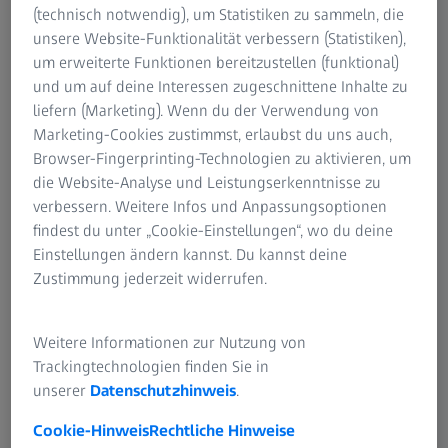
(technisch notwendig), um Statistiken zu sammeln, die
unsere Website-Funktionalität verbessern (Statistiken),
um erweiterte Funktionen bereitzustellen (funktional)
und um auf deine Interessen zugeschnittene Inhalte zu
liefern (Marketing). Wenn du der Verwendung von
Marketing-Cookies zustimmst, erlaubst du uns auch,
Browser-Fingerprinting-Technologien zu aktivieren, um
die Website-Analyse und Leistungserkenntnisse zu
verbessern. Weitere Infos und Anpassungsoptionen
findest du unter „Cookie-Einstellungen“, wo du deine
Einstellungen ändern kannst. Du kannst deine
Zustimmung jederzeit widerrufen.
Vielen Dank für Ihren Besuch auf der
Control 2025!
Weitere Informationen zur Nutzung von
Trackingtechnologien finden Sie in
Auf der Control vom 6. bis 9. Mai standen unsere
unserer
Datenschutzhinweis
.
Innovationen in den Bereichen X-Ray,
Cookie-Hinweis
Rechtliche Hinweise
Koordinatenmesstechnik, optische 3D-Messtechnik und