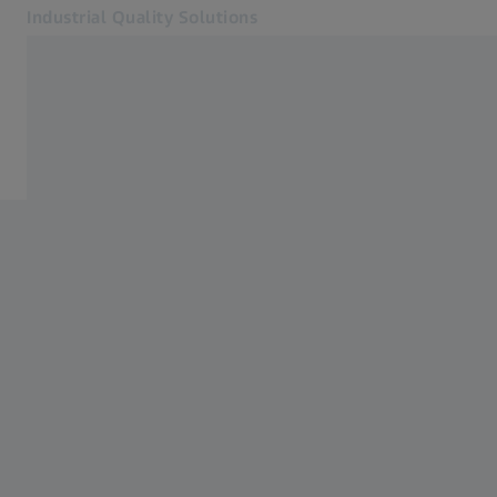
Industrial Quality Solutions
Öffnet sich in einem neuen Tab
Industrien
Events
Software
Systeme
Services
Über uns
Anmelden
Anmelden
Anmelden
Kontakt
Verwandte ZEISS Websites
#HandsOnMetrology
Mikroskopie