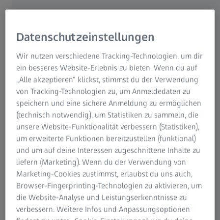
Möglichkeit, unsere Lösungen direkt an Ihren Bauteilen zu
erleben. Gemeinsam mit unseren Experten diskutieren Sie,
welche Technologie für Ihre spezifische Aufgabenstellung
Datenschutzeinstellungen
das optimale Ergebnis in der Qualitätssicherung liefert
und setzen dieses direkt am System mit uns um. Bei
Wir nutzen verschiedene Tracking-Technologien, um dir
Interesse: Buchen Sie gern eine Hands-On-Session und
ein besseres Website-Erlebnis zu bieten. Wenn du auf
bringen Sie Ihr Bauteil mit.
„Alle akzeptieren“ klickst, stimmst du der Verwendung
von Tracking-Technologien zu, um Anmeldedaten zu
speichern und eine sichere Anmeldung zu ermöglichen
(technisch notwendig), um Statistiken zu sammeln, die
unsere Website-Funktionalität verbessern (Statistiken),
Live-Demonstration
um erweiterte Funktionen bereitzustellen (funktional)
und um auf deine Interessen zugeschnittene Inhalte zu
Sollten Sie kein passendes Teil für eine Hands-On Session
liefern (Marketing). Wenn du der Verwendung von
zur Verfügung haben, bieten wir Ihnen die Möglichkeit
Marketing-Cookies zustimmst, erlaubst du uns auch,
den Workflow an unseren Systemen im Rahmen einer
Browser-Fingerprinting-Technologien zu aktivieren, um
Demonstration live zu erleben.
die Website-Analyse und Leistungserkenntnisse zu
verbessern. Weitere Infos und Anpassungsoptionen