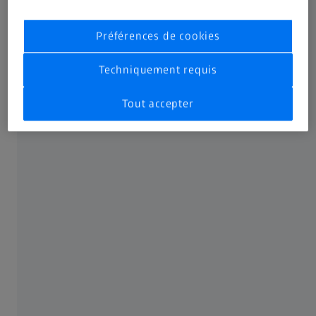
fonctionnent de manière fiable et sûre, sans interruptions
non planifiées. Aujourd’hui et à l’avenir.
Préférences de cookies
Pour en savoir plus
Techniquement requis
Tout accepter
Forfaits ZEISS OPTIME
Les trois forfaits OPTIME sur mesure sont éprouvés,
certifiés, fiables et sécurisent vos systèmes ZEISS. Les
services que nous proposons vous aident à pérenniser la
valeur de votre système ZEISS et à en améliorer le retour
sur investissement. Un instrument régulièrement
entretenu favorise l'exactitude des diagnostics et la
précision des traitements, critères sur lesquels se fondent
votre réputation. Vous avez également le choix parmi une
large sélection d'extensions. Nous nous engageons à
travailler en étroite collaboration avec vous en vue de