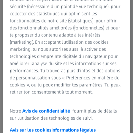
sécurité (nécessaire d'un point de vue technique), pour
collecter des statistiques qui optimisent les
fonctionnalités de notre site (statistiques), pour offrir
ZEISS OPTIME CONTRATS DE SERVICE
des fonctionnalités améliorées (fonctionnelles) et pour
Êtes-vous, dans votre service de
te proposer du contenu adapté à tes intérêts
diagnostic, réellement prêts à faire face à
(marketing). En acceptant l'utilisation des cookies
une éventuelle panne de vos
marketing, tu nous autorises aussi à activer des
équipements ?
technologies d'empreinte digitale du navigateur pour
améliorer l'analyse du site et les informations sur ses
Avec les contrats de service ZEISS OPTIME, votre
performances. Tu trouveras plus d'infos et des options
technologie de diagnostic reste toujours fiable et
de personnalisation sous « Préférences en matière de
disponible – grâce à des interventions de maintenance
cookies », où tu peux modifier tes paramètres. Tu peux
planifiées, une assistance efficace et la meilleure
retirer ton consentement à tout moment.
protection possible contre les arrêts imprévus.
Vous pouvez ainsi continuer à vous concentrer pleinement
Notre
Avis de confidentialité
fournit plus de détails
sur votre véritable compétence : offrir des soins
sur l'utilisation des technologies de suivi.
d’excellence à vos patients. Nos contrats de service ZEISS
Avis sur les cookies
Informations légales
OPTIME garantissent que vos équipements de diagnostic