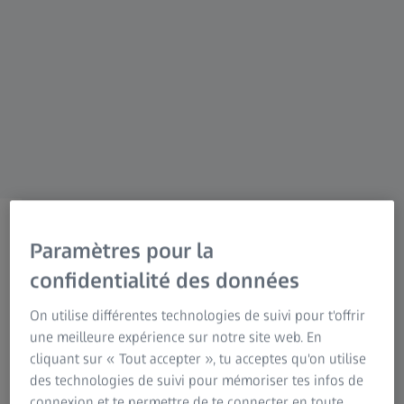
CAMPAGNE
ZEISS: prêt pour l'avenir
Paramètres pour la
Vos avantages avec les
confidentialité des données
contrats de service ZEISS
On utilise différentes technologies de suivi pour t'offrir
une meilleure expérience sur notre site web. En
OPTIME
cliquant sur « Tout accepter », tu acceptes qu'on utilise
des technologies de suivi pour mémoriser tes infos de
connexion et te permettre de te connecter en toute