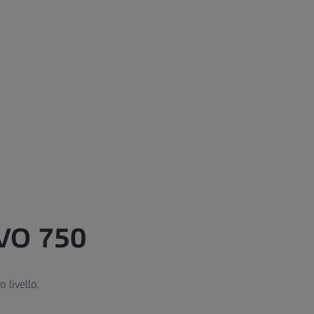
VO 750
 livello.