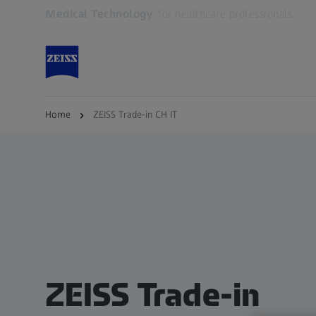
Medical Technology
for healthcare professionals
Öffnet sich in einem neuen Tab
Home
ZEISS Trade-in CH IT
ZEISS Trade-in