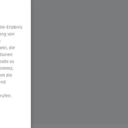
te-Erlebnis
dung von
e
eln, die
ktionen
halte zu
timmst,
um die
und
rufen.
n