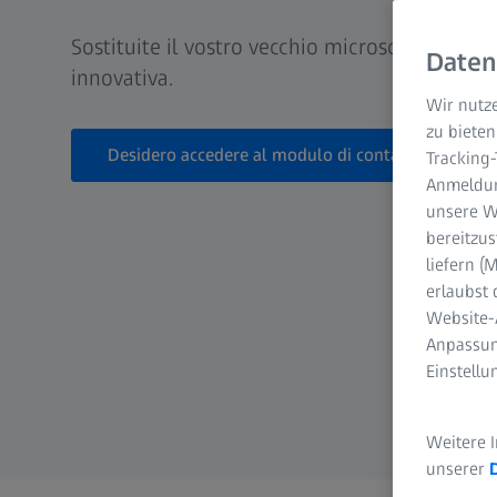
Sostituite il vostro vecchio microscopio con
Daten
innovativa.
Wir nutze
zu bieten
Desidero accedere al modulo di contatto
Tracking
Anmeldun
unsere We
bereitzus
liefern 
erlaubst 
Website-
Anpassun
Einstell
Weitere 
unserer