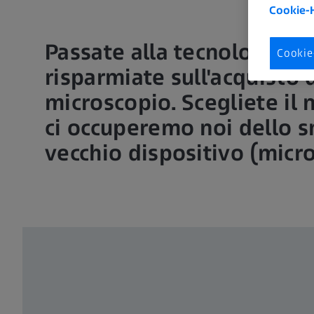
Cookie-
Passate alla tecnologia d
Cookie
risparmiate sull'acquisto
microscopio. Scegliete il
ci occuperemo noi dello 
vecchio dispositivo (micro