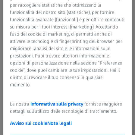
per raccogliere statistiche che ottimizzano la
funzionalità del nostro sito (statistiche), per fornire
funzionalità avanzate (funzionali) e per offrire contenuti
ZEISS OPTIME CONTRATTI DI SERVIZIO
su misura per i tuoi interessi (marketing). Accettando
Siete nel vostro reparto di diagnostica
l'uso dei cookie di marketing, ci permetti anche di
veramente pronti, ad affrontare un
attivare le tecnologie di fingerprinting del browser per
eventuale guasto dei vostri dispositivi?
migliorare l'analisi del sito e le informazioni sulle
prestazioni. Puoi trovare ulteriori informazioni e
Con i contratti di servizio ZEISS OPTIME, la vostra
opzioni di personalizzazione nella sezione “Preferenze
tecnologia diagnostica rimane sempre affidabile e
cookie”, dove puoi cambiare le tue impostazioni. Hai il
disponibile – con interventi di manutenzione pianificati,
diritto di revocare il tuo consenso in qualsiasi
assistenza efficiente e la migliore protezione possibile
momento.
contro i fermi imprevisti.
Così potete continuare a concentrarvi pienamente sulla
La nostra
Informativa sulla privacy
fornisce maggiore
vostra vera competenza: offrire un’assistenza eccellente ai
dettagli sull'utilizzo delle tecnologie di tracciamento.
pazienti. I nostri contratti di servizio ZEISS OPTIME
Avviso sui cookie
Note legali
garantiscono che i vostri dispositivi diagnostici operino in
modo affidabile e sicuro, senza interruzioni non