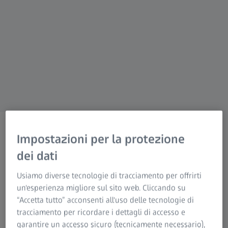
CAMPAGNA
ZEISS pronti per il futuro.
Impostazioni per la protezione
dei dati
I vostri vantaggi con i
contratti di servizio ZEISS
Usiamo diverse tecnologie di tracciamento per offrirti
un'esperienza migliore sul sito web. Cliccando su
OPTIME
“Accetta tutto” acconsenti all'uso delle tecnologie di
tracciamento per ricordare i dettagli di accesso e
garantire un accesso sicuro (tecnicamente necessario),