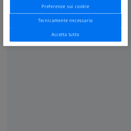
programmate. Oggi e in futuro.
Preferenze sui cookie
Per scoprirne di più
Tecnicamente necessario
Accetta tutto
Piani di assistenza ZEISS OPTIME
I tre piani di assistenza personalizzati OPTIME forniscono
una rete di sicurezza per i tuoi strumenti ZEISS:
comprovati, certificati e affidabili. Con la nostra assistenza
mantieni il valore e il ROI del tuo dispositivo ZEISS. Uno
strumento regolarmente revisionato fornisce l’accuratezza
diagnostica e la precisione di trattamento che sono alla
base della tua reputazione professionale. Inoltre, è
possibile scegliere tra una serie di opzioni aggiuntive. Ci
impegniamo a lavorare a stretto contatto con te per
trovare la soluzione più adatta alle tue esigenze.
Maggiori informazioni sulle singole opzioni