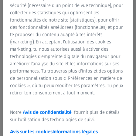
Téléphone : +41 55 254 71 00
sécurité (nécessaire d'un point de vue technique), pour
collecter des statistiques qui optimisent les
fonctionnalités de notre site (statistiques), pour offrir
des fonctionnalités améliorées (fonctionnelles) et pour
te proposer du contenu adapté à tes intérêts
(marketing). En acceptant l'utilisation des cookies
Nous répondons volontiers à vos questions concernant
marketing, tu nous autorises aussi à activer des
notre site Internet
technologies d'empreinte digitale du navigateur pour
améliorer l'analyse du site et les informations sur ses
performances. Tu trouveras plus d'infos et des options
de personnalisation sous « Préférences en matière de
cookies », où tu peux modifier tes paramètres. Tu peux
Ce site Web est opéré techniquement par
Carl Zeiss AG
retirer ton consentement à tout moment.
Notre
Avis de confidentialité
fournit plus de détails
sur l'utilisation des technologies de suivi.
FRÉQUEMMENT UTILISÉ
Avis sur les cookies
Informations légales