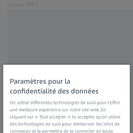
Groupe ZEISS
S’ouvre dans un nouvel onglet
Suisse
ZEISS SUISSE
Contact
Éditeur
Sites web ZEISS connexes
Veuillez sélectionner
ZEISS Group International
Paramètres pour la
Mentions légales
confidentialité des données
Carl Zeiss AG
Protection des données
On utilise différentes technologies de suivi pour t'offrir
Feldbachstrasse 81
une meilleure expérience sur notre site web. En
CH-8714 Feldbach
cliquant sur « Tout accepter », tu acceptes qu'on utilise
Suisse
des technologies de suivi pour mémoriser tes infos de
connexion et te permettre de te connecter en toute