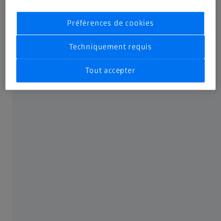
Le Musée ZEISS de l'Optique à 360°
Préférences de cookies
Techniquement requis
À PROPOS DE ZEISS
Tout accepter
À propos
Carrières
Publications
Compliance
RÉSEAUX SOCIAUX